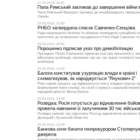
27.03.2016, 18:01
Папа Римський закликав до завершення війни в
Папа Римський Франциск закликає до якнайшвидшого завершен
Україні.
25.03.2016, 21:00
РНБО затвердила список Савченко-Сенцова
Рада національної безпеки та оборони затвердила санкційний сп
причетних до незаконного засудження в Росії Надії Савченко та 
25.03.2016, 20:54
Порошенко підписав указ про демобілізацію
Президент Петро Порошенко підписав указ про звільнення у за
військовослужбовців, призваних під час так званої четвертої хви
мобілізації.
25.03.2016, 13:43
Балога констатував узурпацію влади в країні і
схематизував, як народжується "Янукович-2"
Різко оцінив процеси, що відбуваються нині у владних верхах п
формування нової коаліції, на своїй сторінці в соціальній мереж
народний депутат Віктор Балога.
25.03.2016, 12:59
Розвідка: Росія готується до відновлення бойов
провела навчання із залученням 30 тис військо
Розвідка заявляє про підготовку Росії до відновлення активних б
Донецькій і Луганській областях.
25.03.2016, 12:00
Банкова хоче бачити генпрокурором Столярчук
джерела
Адміністрація президента розпочала кампанію за призначення 