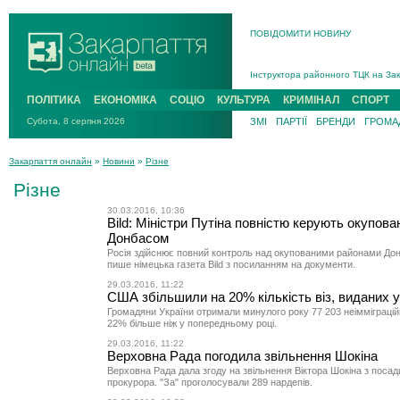
ПОВІДОМИТИ НОВИНУ
На війні загинув 26-річний військо
Інструктора районного ТЦК на Зак
В Ужгороді попрощаються із полег
ПОЛІТИКА
ЕКОНОМІКА
СОЦІО
КУЛЬТУРА
КРИМІНАЛ
СПОРТ
В Ужгороді 5 серпня попрощаються
Субота, 8 серпня 2026
ЗМІ
ПАРТІЇ
БРЕНДИ
ГРОМАД
Підтвердили загибель захисника і
На війні з рф поліг військовий з 
Закарпаття онлайн
»
Новини
»
Різне
На війні загинув 26-річний військо
Різне
30.03.2016, 10:36
Bild: Міністри Путіна повністю керують окупов
Донбасом
Росія здійснює повний контроль над окупованими районами Дон
пише німецька газета Bild з посиланням на документи.
29.03.2016, 11:22
США збільшили на 20% кількість віз, виданих 
Громадяни України отримали минулого року 77 203 неімміграційн
22% більше ніж у попередньому році.
29.03.2016, 11:22
Верховна Рада погодила звільнення Шокіна
Верховна Рада дала згоду на звільнення Віктора Шокіна з посад
прокурора. "За" проголосували 289 нардепів.