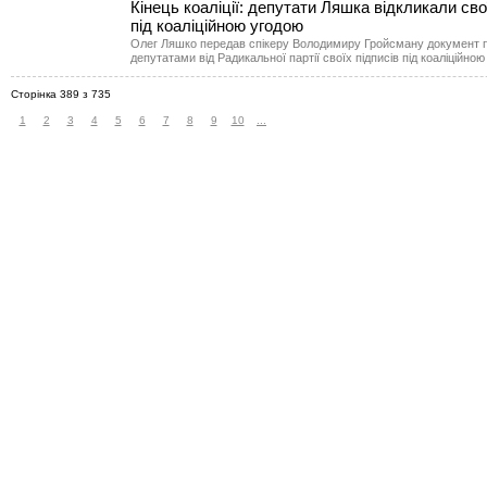
Кінець коаліції: депутати Ляшка відкликали сво
під коаліційною угодою
Олег Ляшко передав спікеру Володимиру Гройсману документ п
депутатами від Радикальної партії своїх підписів під коаліційною
Сторінка 389 з 735
1
2
3
4
5
6
7
8
9
10
...