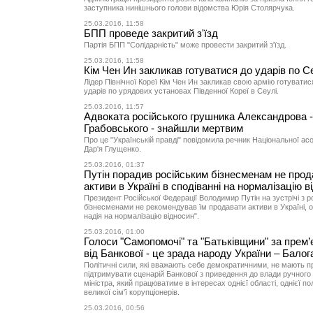
заступника нинішнього голови відомства Юрія Столярчука.
25.03.2016, 11:58
БПП проведе закритий з'їзд
Партія БПП "Солідарність" може провести закритий з'їзд.
25.03.2016, 11:58
Кім Чен Ин закликав готуватися до ударів по С
Лідер Північної Кореї Кім Чен Ин закликав свою армію готуватис
ударів по урядових установах Південної Кореї в Сеулі.
25.03.2016, 11:57
Адвоката російського грушника Александрова 
Грабовського - знайшли мертвим
Про це "Українській правді" повідомила речник Національної асоц
Дар'я Глущенко.
25.03.2016, 01:37
Путін порадив російським бізнесменам не прод
активи в Україні в сподіванні на нормалізацію в
Президент Російської Федерації Володимир Путін на зустрічі з 
бізнесменами не рекомендував їм продавати активи в Україні, о
надія на нормалізацію відносин".
25.03.2016, 01:00
Голоси "Самопомочі" та "Батьківщини" за прем’
від Банкової - це зрада народу України – Балог
Політичні сили, які вважають себе демократичними, не мають п
підтримувати сценарій Банкової з приведення до влади ручного
міністра, який працюватиме в інтересах однієї області, однієї пол
великої сім'ї корупціонерів.
25.03.2016, 00:56