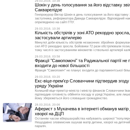
29.03.2016, 10:38
Шокін у день голосування за його відставку зв
Сакварелідзе
Генпрокурор Віктор Шокін в день голосування за його відставку 
заступника, реформатора Давида Сакварелідзе. Відповідний на
оприлюднено на сайті ГПУ.
29.03.2016, 10:36
Кількість обстрілів у зоні АТО рекордно зросла
застосували артилерію
Минулої доби кількість обстрілів незаконних збройних формуван
сил АТО рекордно зросла. Бойовики 72 рази обстрілювали позиц
тому числі із застосуванням мінометів і ствольної артилерії кал
29.03.2016, 03:58
Фракції "Самопомочі" та Радикальної партії не
входити до нової більшості
Фракція "Самопоміч" не планує входити до парламентської біль
29.03.2016, 03:20
Екс-віце-прем’єр Словаччини підтвердив згоду 
уряду України
Колишній віце-прем’єр-міністр і міністр фінансів Словаччини Ів
підтвердив готовність обійняти посаду в уряді України, але лиш
йому збережеться його словацьке громадянство.
28.03.2016, 20:06
Аферист з Мукачева в інтернеті обманув матір 
хворої на ДЦП
Останнім часом кібершахрайства набувають широкої "популярн
Нещодавно зловмисник ошукав матір дитини, хворої на дитячи
параліч.