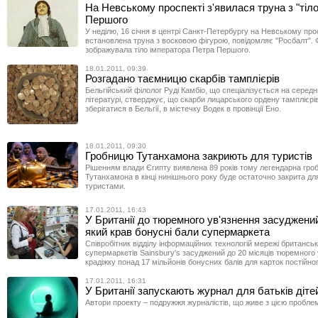
На Невському проспекті з'явилася труна з "тіл
Першого
У неділю, 16 січня в центрі Санкт-Петербургу на Невському про
встановлена труна з восковою фігурою, повідомляє "Росбалт". 
зображувала тіло імператора Петра Першого.
18.01.2011, 09:39
Розгадано таємницю скарбів тамплієрів
Бельгійський філолог Руді Камбіо, що спеціалізується на середн
літературі, стверджує, що скарби лицарського ордену тамплієрі
зберігатися в Бельгії, в містечку Водек в провінції Ено.
18.01.2011, 09:30
Гробницю Тутанхамона закриють для туристів
Рішенням влади Єгипту виявлена 89 років тому легендарна гр
Тутанхамона в кінці нинішнього року буде остаточно закрита дл
туристами.
17.01.2011, 16:43
У Британії до тюремного ув'язнення засуджений
який крав бонусні бали супермаркета
Співробітник відділу інформаційних технологій мережі британсь
супермаркетів Sainsbury's засуджений до 20 місяців тюремного 
крадіжку понад 17 мільйонів бонусних балів для карток постійно
17.01.2011, 16:31
У Британії запускають журнал для батьків діте
Автори проекту – подружжя журналістів, що живе з цією пробле