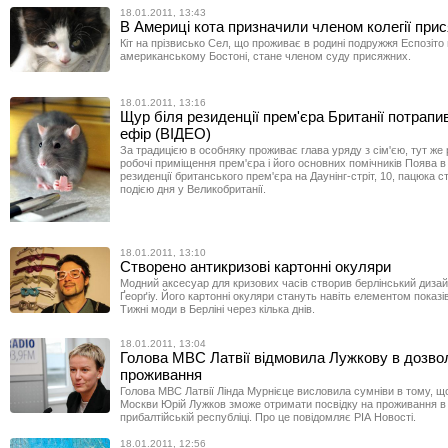
18.01.2011, 13:43
В Америці кота призначили членом колегії при
Кіт на прізвисько Сел, що проживає в родині подружжя Еспозіто 
американському Бостоні, стане членом суду присяжних.
18.01.2011, 13:16
Щур біля резиденції прем'єра Британії потрапи
ефір (ВІДЕО)
За традицією в особняку проживає глава уряду з сім'єю, тут же
робочі приміщення прем'єра і його основних помічників Поява в
резиденції британського прем'єра на Даунінг-стріт, 10, пацюка 
подією дня у Великобританії.
18.01.2011, 13:10
Створено антикризові картонні окуляри
Модний аксесуар для кризових часів створив берлінський диза
Ґеорґіу. Його картонні окуляри стануть навіть елементом показі
Тижні моди в Берліні через кілька днів.
18.01.2011, 13:04
Голова МВС Латвії відмовила Лужкову в дозвол
проживання
Голова МВС Латвії Лінда Мурнієце висловила сумніви в тому, щ
Москви Юрій Лужков зможе отримати посвідку на проживання в 
прибалтійській республіці. Про це повідомляє РІА Новості.
18.01.2011, 12:56