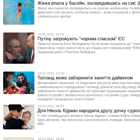
Жінка впала у басейн, зосередившись на смс 
Жінку, яка повністю зосередилась на своєму мобільному телефо
дивилася собі під ноги, спіткала халепа – вона гулькнула у фон
торгівельного центру.
18.01.2011, 11:54
Путіну загрожують "чорним списком" ЄС
Прем'єр-міністр Росії Володимир Путін може потрапити до "чорн
Євросоюзу через причетність до справи екс-співвласників "Ю
Ходорковського і Платона Лебедєва.
18.01.2011, 10:10
Таїланд може заборонити заняття дайвінгом
Департамент морських та берегових ресурсів міністерства при
і навколишнього середовища Таїланду домагається від уряду р
заборонити заняття дайвінгом на території національних коралов
районі островів Сіміланського архіпелагу і островів Сурін, пові
понеділок таїландська газета Nation.
18.01.2011, 09:57
Для Ніколь Кідман народила другу дочку сурог
У сім'ї голлівудської актриси Ніколь Кідман і співака Кейта Урб
одна дівчинка, яку виносила сурогатна мати, передає британсь
ВВС.
18.01.2011, 09:52