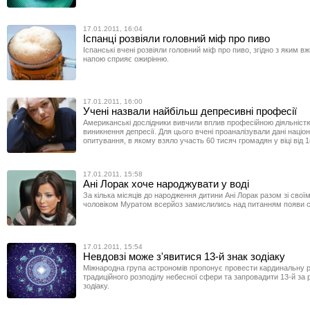
17.01.2011, 16:04
Іспанці розвіяли головний міф про пиво
Іспанські вчені розвіяли головний міф про пиво, згідно з яким в
напою сприяє ожирінню.
17.01.2011, 16:00
Учені назвали найбільш депресивні професії
Американські дослідники вивчили вплив професійною діяльністю
виникнення депресії. Для цього вчені проаналізували дані націо
опитування, в якому взяло участь 60 тисяч громадян у віці від 18
17.01.2011, 15:58
Ані Лорак хоче народжувати у воді
За кілька місяців до народження дитини Ані Лорак разом зі свої
чоловіком Муратом всерйоз замислились над питанням появи св
17.01.2011, 15:54
Невдовзі може з'явитися 13-й знак зодіаку
Міжнародна група астрономів пропонує провести кардинальну
традиційного розподілу небесної сфери та запровадити 13-й за
зодіаку.