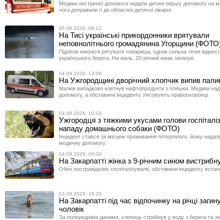
Медики екстреної допомоги надали дитині першу допомогу на місц
чого доправили її до обласної дитячої лікарні.
05.08.2026, 09:12
На Тисі українські прикордонники врятували
неповнолітнього громадянина Угорщини (ФОТО
Підліток кинувся рятувати товариша, однак сильна течія віднесл
українського берега. На жаль, 20-річний юнак загинув.
04.08.2026, 13:08
На Ужгородщині дворічний хлопчик випив пали
Малюк випадково ковтнув нафтопродукти з пляшки. Медики на
допомогу, а обставини інциденту з’ясовують правоохоронці.
04.08.2026, 10:10
Ужгородця з тяжкими укусами голови госпіталі
нападу домашнього собаки (ФОТО)
Інцидент стався за місцем проживання потерпілого, йому надал
медичну допомогу.
04.08.2026, 09:00
На Закарпатті жінка з 9-річним сином вистрибн
Обох постраждалих госпіталізували, обставини інциденту встан
03.08.2026, 18:25
На Закарпатті під час відпочинку на річці загин
чоловік
За попередніми даними, хлопець стрибнув у воду з берега та зн