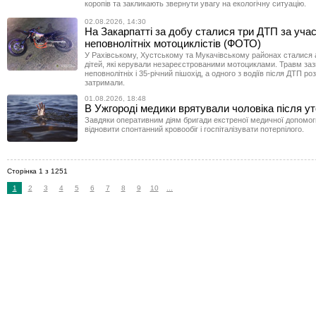
коропів та закликають звернути увагу на екологічну ситуацію.
02.08.2026, 14:30
На Закарпатті за добу сталися три ДТП за учас
неповнолітніх мотоциклістів (ФОТО)
У Рахівському, Хустському та Мукачівському районах сталися ав
дітей, які керували незареєстрованими мотоциклами. Травм заз
неповнолітніх і 35-річний пішохід, а одного з водіїв після ДТП р
затримали.
01.08.2026, 18:48
В Ужгороді медики врятували чоловіка після у
Завдяки оперативним діям бригади екстреної медичної допомог
відновити спонтанний кровообіг і госпіталізувати потерпілого.
Сторінка 1 з 1251
1
2
3
4
5
6
7
8
9
10
...