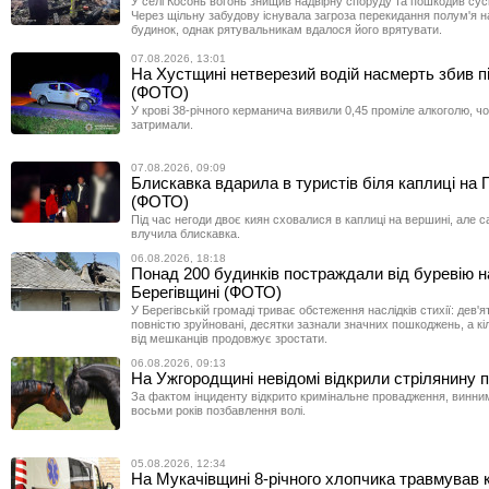
У селі Косонь вогонь знищив надвірну споруду та пошкодив сус
Через щільну забудову існувала загроза перекидання полум'я 
будинок, однак рятувальникам вдалося його врятувати.
07.08.2026, 13:01
На Хустщині нетверезий водій насмерть збив 
(ФОТО)
У крові 38-річного керманича виявили 0,45 проміле алкоголю, чо
затримали.
07.08.2026, 09:09
Блискавка вдарила в туристів біля каплиці на 
(ФОТО)
Під час негоди двоє киян сховалися в каплиці на вершині, але 
влучила блискавка.
06.08.2026, 18:18
Понад 200 будинків постраждали від буревію н
Берегівщині (ФОТО)
У Берегівській громаді триває обстеження наслідків стихії: дев'я
повністю зруйновані, десятки зазнали значних пошкоджень, а кі
від мешканців продовжує зростати.
06.08.2026, 09:13
На Ужгородщині невідомі відкрили стрілянину п
За фактом інциденту відкрито кримінальне провадження, винни
восьми років позбавлення волі.
05.08.2026, 12:34
На Мукачівщині 8-річного хлопчика травмував к