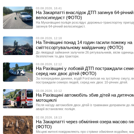
03.08.2026, 16:41
На Закарпатті внаслідок ДТП загинув 64-річний
велосипедист (ФОТО)
На Мукачівщині поліція розслідує дорожньо-транспортну пригоду
загинув 64-річний велосипедист.
03.08.2026, 12:18
На Тячівщині понад 14 годин гасили пожежу на
сміттєсортувальному майданчику (ФОТО)
До ліквідації займання залучили 26 рятувальників, вісім одиниць 
безпілотник та два трактори.
03.08.2026, 12:12
На Рахівщині у лобовій ДТП постраждали семе
серед них двоє дітей (ФОТО)
За попередніми даними, водій Ford виїхав на зустрічну смугу, в
постраждали семеро людей, серед них двоє 10-річних дітей.
03.08.2026, 10:12
На Рахівщині автомобіль збив дітей на дитячо
мотоциклі
Після наїзду автомобіля двох дітей із травмами доправили до лі
аварії встановлює поліція.
02.08.2026, 18:13
На Закарпатті через обміління озера масово ги
(ФОТО)
Місцеві жителі повідомляють про стрімке обміління водойми, м