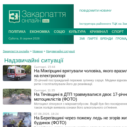
ПОВІДОМИТИ НОВИНУ
На війні загинув 26-річний військо
Інструктора районного ТЦК на Зак
В Ужгороді попрощаються із полег
ПОЛІТИКА
ЕКОНОМІКА
СОЦІО
КУЛЬТУРА
КРИМІНАЛ
СПОРТ
В Ужгороді 5 серпня попрощаються
Субота, 8 серпня 2026
ЗМІ
ПАРТІЇ
БРЕНДИ
ГРОМАД
Підтвердили загибель захисника і
На війні з рф поліг військовий з 
Закарпаття онлайн
»
Новини
»
Надзвичайні ситуації
На війні загинув 26-річний військо
Надзвичайні ситуації
Сьогодні, 15:44
На Міжгірщині врятували чоловіка, якого враз
на електроопорі
35-річний постраждалий пережив зупинку серця. Медики віднов
ритм і госпіталізували його до реанімації.
Сьогодні, 11:35
На Тячівщині в ДТП травмувалися двоє 17-річн
мотоциклістів (ФОТО)
Мотоцикл зіткнувся з мікроавтобусом. Водій був без посвідченн
також поліція виявила ознаки його алкогольного сп’яніння.
07.08.2026, 18:24
На Берегівщині через пожежу ледь не згорів ж
будинок (ФОТО)