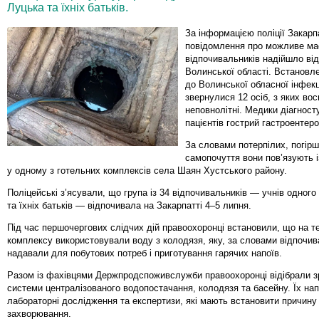
Луцька та їхніх батьків.
За інформацією поліції Закарп
повідомлення про можливе ма
відпочивальників надійшло від 
Волинської області. Встановл
до Волинської обласної інфекці
звернулися 12 осіб, з яких в
неповнолітні. Медики діагност
пацієнтів гострий гастроентеро
За словами потерпілих, погір
самопочуття вони пов’язують 
у одному з готельних комплексів села Шаян Хустського району.
Поліцейські з’ясували, що група із 34 відпочивальників — учнів одного 
та їхніх батьків — відпочивала на Закарпатті 4–5 липня.
Під час першочергових слідчих дій правоохоронці встановили, що на те
комплексу використовували воду з колодязя, яку, за словами відпочив
надавали для побутових потреб і приготування гарячих напоїв.
Разом із фахівцями Держпродспоживслужби правоохоронці відібрали зр
системи централізованого водопостачання, колодязя та басейну. Їх на
лабораторні дослідження та експертизи, які мають встановити причину
захворювання.