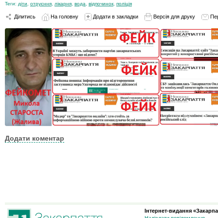
Теги:
діти
,
отруєння
,
лікарня
,
вода
,
відпочинок
,
поліція
Ділитись
На головну
Додати в закладки
Версія для друку
Пе
Додати коментар
Інтернет-видання «Закарпа