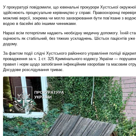
У прокуратурі повідомили, що ювенальні прокурори Хустської окружно
здійснюють процесуальне керівництво у справі. Правоохоронці перевір
можливі версії, зокрема чи могло захворювання бути пов’язане з водою
водою в басейні або іншими чинниками.
Наразі всім потерпілим надають необхідну медичну допомогу. Їхній стан
оцінюють як стабільний, без тяжких ускладнень. Шістьох пацієнтів уж
додому.
За фактом події слідчі Хустського районного управління поліції відкри
провадження за ч. 1 ст. 325 Кримінального кодексу України — порушен
правил і норм щодо запобігання інфекційним хворобам та масовим отр
Досудове розслідування триває.