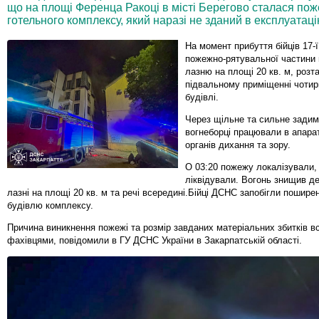
що на площі Ференца Ракоці в місті Берегово сталася по
готельного комплексу, який наразі не зданий в експлуатаці
На момент прибуття бійців 17-
пожежно-рятувальної частини 
лазню на площі 20 кв. м, розт
підвальному приміщенні чотир
будівлі.
Через щільне та сильне зади
вогнеборці працювали в апара
органів дихання та зору.
О 03:20 пожежу локалізували,
ліквідували. Вогонь знищив де
лазні на площі 20 кв. м та речі всередині.Бійці ДСНС запобігли пошире
будівлю комплексу.
Причина виникнення пожежі та розмір завданих матеріальних збитків 
фахівцями, повідомили в ГУ ДСНС України в Закарпатській області.