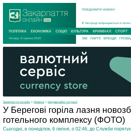
ПОВІДОМИТИ НОВИНУ
Інструктора районного ТЦК на Зак
В Ужгороді попрощаються із полег
В Ужгороді 5 серпня попрощаються
ПОЛІТИКА
ЕКОНОМІКА
СОЦІО
КУЛЬТУРА
КРИМІНАЛ
СПОРТ
Підтвердили загибель захисника і
Четвер, 6 серпня 2026
ЗМІ
ПАРТІЇ
БРЕНДИ
ГРОМАД
На війні з рф поліг військовий з 
На Хустщині внаслідок ДТП за уча
Інструктора районного ТЦК на Зак
Закарпаття онлайн
»
Новини
»
Надзвичайні ситуації
У Берегові горіла лазня новоз
готельного комплексу (ФОТО)
Сьогодні, в понеділок, 6 липня, о 02:46, до Служби порят