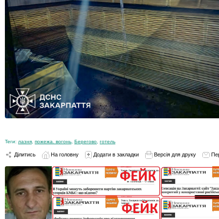
Теги:
лазня
,
пожежа. вогонь
,
Берегово
,
готель
Ділитись
На головну
Додати в закладки
Версія для друку
Пе