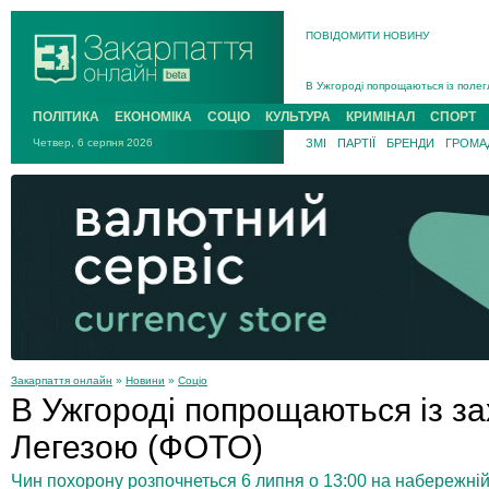
ПОВІДОМИТИ НОВИНУ
Інструктора районного ТЦК на Зак
В Ужгороді попрощаються із полег
В Ужгороді 5 серпня попрощаються
ПОЛІТИКА
ЕКОНОМІКА
СОЦІО
КУЛЬТУРА
КРИМІНАЛ
СПОРТ
Підтвердили загибель захисника і
Четвер, 6 серпня 2026
ЗМІ
ПАРТІЇ
БРЕНДИ
ГРОМАД
На війні з рф поліг військовий з 
На Хустщині внаслідок ДТП за уча
Інструктора районного ТЦК на Зак
Закарпаття онлайн
»
Новини
»
Соціо
В Ужгороді попрощаються із з
Легезою (ФОТО)
Чин похорону розпочнеться 6 липня о 13:00 на набережній