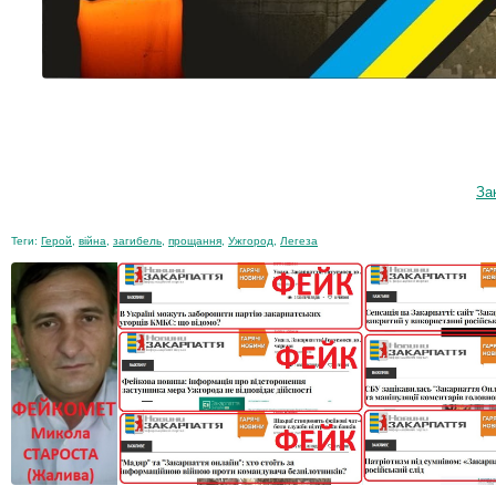
За
Теги:
Герой
,
війна
,
загибель
,
прощання
,
Ужгород
,
Легеза