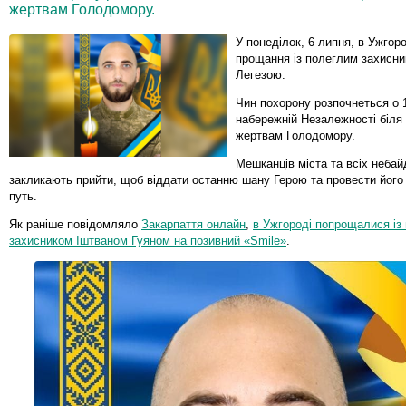
жертвам Голодомору.
У понеділок, 6 липня, в Ужгор
прощання із полеглим захисн
Легезою.
Чин похорону розпочнеться о 
набережній Незалежності біля
жертвам Голодомору.
Мешканців міста та всіх неба
закликають прийти, щоб віддати останню шану Герою та провести його
путь.
Як раніше повідомляло
Закарпаття онлайн
,
в Ужгороді попрощалися із
захисником Іштваном Гуяном на позивний «Smile»
.