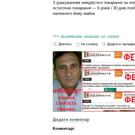
З урахуванням невідбутого покарання за по
остаточне покарання — 6 років і 30 днів поз
належного йому майна.
Теги:
метамфетамін
,
наркотики
,
суд
,
торгівля
Ділитись
На головну
Додати в закладк
Додати коментар
Коментарі