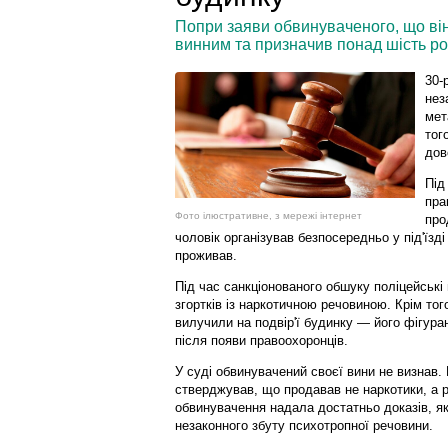
Попри заяви обвинуваченого, що він 
винним та призначив понад шість рок
30-
нез
мет
тог
дов
Під
пра
Фото ілюстративне, з мережі інтернет
про
чоловік організував безпосередньо у під'їзд
проживав.
Під час санкціонованого обшуку поліцейські
згортків із наркотичною речовиною. Крім то
вилучили на подвір'ї будинку — його фігура
після появи правоохоронців.
У суді обвинувачений своєї вини не визнав.
стверджував, що продавав не наркотики, а р
обвинувачення надала достатньо доказів, як
незаконного збуту психотропної речовини.