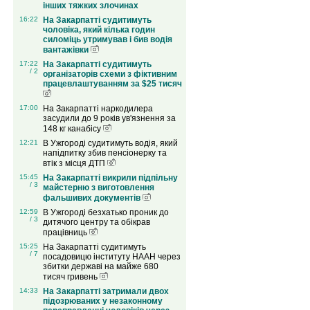
інших тяжких злочинах
16:22
На Закарпатті судитимуть
чоловіка, який кілька годин
силоміць утримував і бив водія
вантажівки
17:22
На Закарпатті судитимуть
/ 2
організаторів схеми з фіктивним
працевлаштуванням за $25 тисяч
17:00
На Закарпатті наркодилера
засудили до 9 років ув'язнення за
148 кг канабісу
12:21
В Ужгороді судитимуть водія, який
напідпитку збив пенсіонерку та
втік з місця ДТП
15:45
На Закарпатті викрили підпільну
/ 3
майстерню з виготовлення
фальшивих документів
12:59
В Ужгороді безхатько проник до
/ 3
дитячого центру та обікрав
працівниць
15:25
На Закарпатті судитимуть
/ 7
посадовицю інституту НААН через
збитки державі на майже 680
тисяч гривень
14:33
На Закарпатті затримали двох
підозрюваних у незаконному