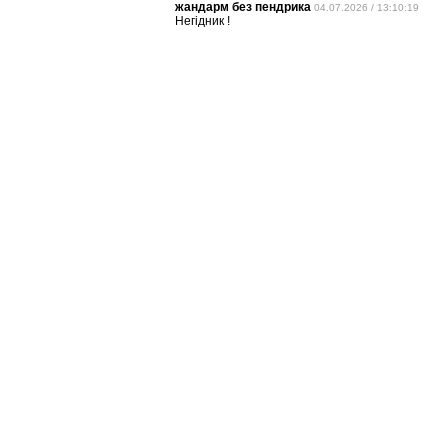
жандарм без пендрика
04.07.2026 / 13:10:19
Негідник !