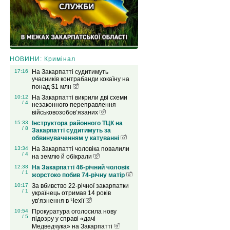
НОВИНИ: Кримінал
17:16
На Закарпатті судитимуть
учасників контрабанди кокаїну на
понад $1 млн
10:12
На Закарпатті викрили дві схеми
/ 4
незаконного переправлення
військовозобов’язаних
15:33
Інструктора районного ТЦК на
/ 8
Закарпатті судитимуть за
обвинуваченням у катуванні
13:34
На Закарпатті чоловіка повалили
/ 4
на землю й обікрали
12:38
На Закарпатті 46-річний чоловік
/ 1
жорстоко побив 74-річну матір
10:17
За вбивство 22-річної закарпатки
/ 1
українець отримав 14 років
ув’язнення в Чехії
10:54
Прокуратура оголосила нову
/ 5
підозру у справі «дачі
Медведчука» на Закарпатті