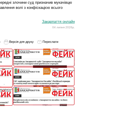
передні злочини суд призначив мукачівцю
бавлення волі з конфіскацією всього
Закарпаття онлайн
04 липня 2026р.
и
Версія для друку
Переслати