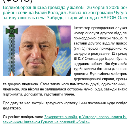
Великоберезнянська громада у жалобі: 26 червня 2026 ро
районі селища Білий Колодязь Вовчанської громади Чугуїв
загинув житель села Забрідь, старший солдат БАРОН Олек
Інспектор прикордонної служби
номер обслуги другого відділе
прикордонної служби першої п
застави другого відділу прик
(тип С) першої прикордонної 
швидкого реагування 11 прико
ДПСУ Олександр Барон був н
відданим воїном. Він був любл
турботливим батьком для своє
донечки. Був вмілим майстро
деревообробної справи, прац
та доброю людиною. Саме таким його пам'ятають друзі, однокласники
людиною, яка ніколи не залишалася осторонь чужої біди, завжди знах
підтримати, допомогти, підставити плече.
Про дату та час зустрічі траурного кортежу і чин поховання буде пові
додатково.
Як раніше повідомляло
Закарпаття онлайн
,
в Ужгороді попрощалися із
захисником Іштваном Гуяном на позивний «Smile»
.