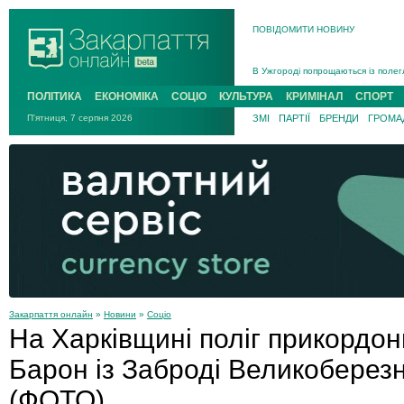
ПОВІДОМИТИ НОВИНУ
Інструктора районного ТЦК на Зак
В Ужгороді попрощаються із полег
В Ужгороді 5 серпня попрощаються
ПОЛІТИКА
ЕКОНОМІКА
СОЦІО
КУЛЬТУРА
КРИМІНАЛ
СПОРТ
Підтвердили загибель захисника і
П'ятниця, 7 серпня 2026
ЗМІ
ПАРТІЇ
БРЕНДИ
ГРОМАД
На війні з рф поліг військовий з 
На Хустщині внаслідок ДТП за уча
Інструктора районного ТЦК на Зак
Закарпаття онлайн
»
Новини
»
Соціо
На Харківщині поліг прикордо
Барон із Заброді Великоберез
(ФОТО)