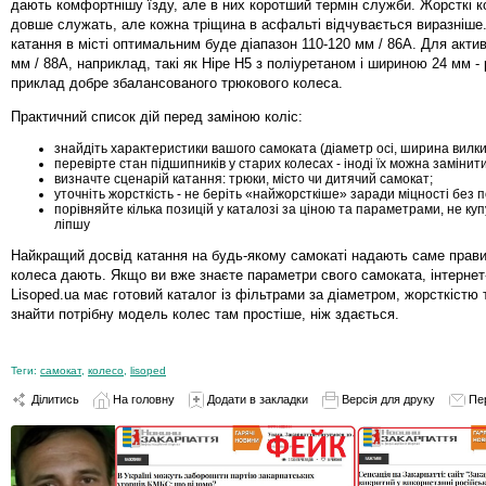
дають комфортнішу їзду, але в них коротший термін служби. Жорсткі 
довше служать, але кожна тріщина в асфальті відчувається виразніше
катання в місті оптимальним буде діапазон 110-120 мм / 86A. Для актив
мм / 88A, наприклад, такі як Hipe H5 з поліуретаном і шириною 24 мм -
приклад добре збалансованого трюкового колеса.
Практичний список дій перед заміною коліс:
знайдіть характеристики вашого самоката (діаметр осі, ширина вилки
перевірте стан підшипників у старих колесах - іноді їх можна замінит
визначте сценарій катання: трюки, місто чи дитячий самокат;
уточніть жорсткість - не беріть «найжорсткіше» заради міцності без 
порівняйте кілька позицій у каталозі за ціною та параметрами, не ку
ліпшу
Найкращий досвід катання на будь-якому самокаті надають саме прави
колеса дають. Якщо ви вже знаєте параметри свого самоката, інтернет
Lisoped.ua має готовий каталог із фільтрами за діаметром, жорсткістю 
знайти потрібну модель колес там простіше, ніж здається.
Теги:
самокат
,
колесо
,
lisoped
Ділитись
На головну
Додати в закладки
Версія для друку
Пе