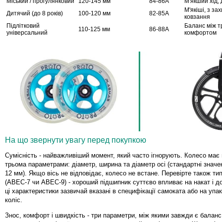
Міський / прогулянковий
120-145 мм
84-86A
М'якший хід,
М'якіші, з за
Дитячий (до 8 років)
100-120 мм
82-85A
ковзання
Підлітковий
Баланс між т
110-125 мм
86-88A
універсальний
комфортом
На що звернути увагу перед покупкою
Сумісність - найважливіший момент, який часто ігнорують. Колесо має 
трьома параметрами: діаметр, ширина та діаметр осі (стандартні значе
12 мм). Якщо вісь не відповідає, колесо не встане. Перевірте також ти
(ABEC-7 чи ABEC-9) - хороший підшипник суттєво впливає на накат і дов
ці характеристики зазвичай вказані в специфікації самоката або на упа
коліс.
Знос, комфорт і швидкість - три параметри, між якими завжди є баланс.