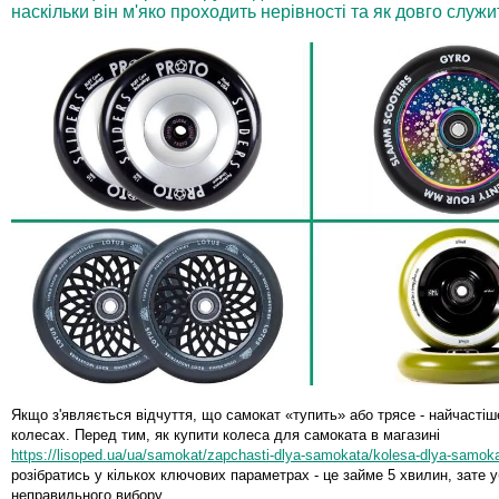
наскільки він м'яко проходить нерівності та як довго служи
Якщо з'являється відчуття, що самокат «тупить» або трясе - найчастіш
колесах. Перед тим, як купити колеса для самоката в магазині
https://lisoped.ua/ua/samokat/zapchasti-dlya-samokata/kolesa-dlya-samok
розібратись у кількох ключових параметрах - це займе 5 хвилин, зате 
неправильного вибору.