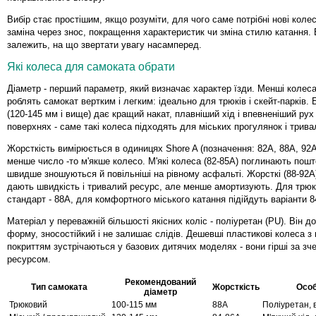
Вибір стає простішим, якщо розуміти, для чого саме потрібні нові коле
заміна через знос, покращення характеристик чи зміна стилю катання. 
залежить, на що звертати увагу насамперед.
Які колеса для самоката обрати
Діаметр - перший параметр, який визначає характер їзди. Менші колеса
роблять самокат вертким і легким: ідеально для трюків і скейт-парків.
(120-145 мм і вище) дає кращий накат, плавніший хід і впевненіший рух
поверхнях - саме такі колеса підходять для міських прогулянок і трива
Жорсткість вимірюється в одиницях Shore A (позначення: 82A, 88A, 92A 
менше число -то м'якше колесо. М'які колеса (82-85A) поглинають пошт
швидше зношуються й повільніші на рівному асфальті. Жорсткі (88-92A
дають швидкість і тривалий ресурс, але менше амортизують. Для трюк
стандарт - 88A, для комфортного міського катання підійдуть варіанти 8
Матеріал у переважній більшості якісних коліс - поліуретан (PU). Він д
форму, зносостійкий і не залишає слідів. Дешевші пластикові колеса з
покриттям зустрічаються у базових дитячих моделях - вони гірші за зч
ресурсом.
Рекомендований
Тип самоката
Жорсткість
Особ
діаметр
Трюковий
100-115 мм
88A
Поліуретан, в