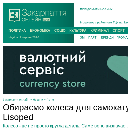
ПОВІДОМИТИ НОВИНУ
На війні загинув 26-річний військо
Інструктора районного ТЦК на Зак
В Ужгороді попрощаються із полег
ПОЛІТИКА
ЕКОНОМІКА
СОЦІО
КУЛЬТУРА
КРИМІНАЛ
СПОРТ
В Ужгороді 5 серпня попрощаються
Неділя, 9 серпня 2026
ЗМІ
ПАРТІЇ
БРЕНДИ
ГРОМАД
Підтвердили загибель захисника і
На війні з рф поліг військовий з 
На війні загинув 26-річний військо
Закарпаття онлайн
»
Новини
»
Різне
Обираємо колеса для самокату
Lisoped
Колесо - це не просто кругла деталь. Саме воно визначає,