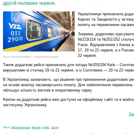
другій половині червня.
Укрзалізниця призначила дода
Карпат та Закарпаття у зв’язку
попиту на перевезення пасажи
Зокрема, додатково курсувати
№213/214 та №251/252 сполуч
Рахів. Відправлення з Києва 
17, 19 та 21 червня, а з Рахов
22 червня.
Фото ілюстративне, з мережі інтернет
Також додаткові рейси призначено для поїзда №203/204 Київ – Солотви
вирушатиме зі столиці 19 та 21 червня, а із Солотвина — 20 та 22 черв
В Укрзалізниці зазначають, що рішення про призначення додаткових ре
на основі аналізу пасажирського попиту. Для забезпечення перевезень
збільшує кількість вагонів в оперативному парку.
Квитки на додаткові рейси вже доступні на офіційному сайті та в мобі
застосунку Укрзалізниці.
За
Теги:
Укрзалізниця
,
квитки
,
рейс
,
поїзд