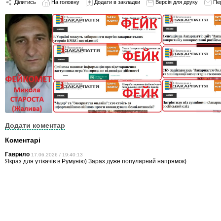
Ділитись
На головну
Додати в закладки
Версія для друку
Пе
Додати коментар
Коментарі
Гаврило
17.06.2026 / 19:40:13
Якраз для утікачів в Румунію) Зараз дуже популярний напрямок)