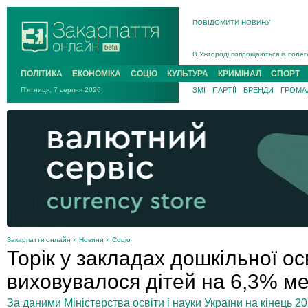
ПОВІДОМИТИ НОВИНУ
Інструктора районного ТЦК на Зак
В Ужгороді попрощаються із полег
В Ужгороді 5 серпня попрощаються
ПОЛІТИКА
ЕКОНОМІКА
СОЦІО
КУЛЬТУРА
КРИМІНАЛ
СПОРТ
Підтвердили загибель захисника і
П'ятниця, 7 серпня 2026
ЗМІ
ПАРТІЇ
БРЕНДИ
ГРОМАД
На війні з рф поліг військовий з 
На Хустщині внаслідок ДТП за уча
Інструктора районного ТЦК на Зак
Закарпаття онлайн
»
Новини
»
Соціо
Торік у закладах дошкільної ос
виховувалося дітей на 6,3% ме
За даними Міністерства освіти і науки України на кінець 20