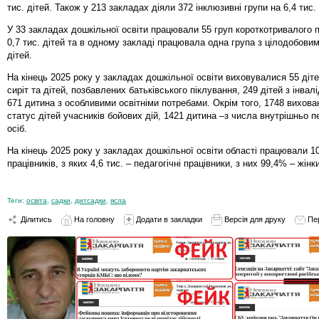
тис. дітей. Також у 213 закладах діяли 372 інклюзивні групи на 6,4 тис.
У 33 закладах дошкільної освіти працювали 55 груп короткотривалого 
0,7 тис. дітей та в одному закладі працювала одна група з цілодобов
дітей.
На кінець 2025 року у закладах дошкільної освіти виховувалися 55 діте
сиріт та дітей, позбавлених батьківського піклування, 249 дітей з інвал
671 дитина з особливими освітніми потребами. Окрім того, 1748 вихова
статус дітей учасників бойових дій, 1421 дитина –з числа внутрішньо 
осіб.
На кінець 2025 року у закладах дошкільної освіти області працювали 10
працівників, з яких 4,6 тис. – педагогічні працівники, з них 99,4% – жінк
Теги:
освіта
,
садки
,
дитсадки
,
ясла
Ділитись
На головну
Додати в закладки
Версія для друку
Пе