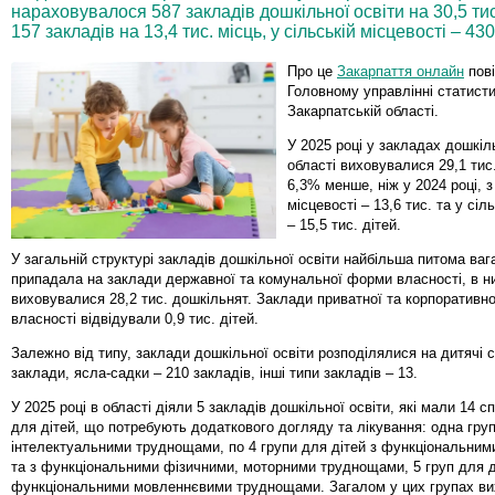
нараховувалося 587 закладів дошкільної освіти на 30,5 тис. 
157 закладів на 13,4 тис. місць, у сільській місцевості – 430
Про це
Закарпаття онлайн
пов
Головному управлiнні статисти
Закарпатськiй областi.
У 2025 році у закладах дошкіл
області виховувалися 29,1 тис.
6,3% менше, ніж у 2024 році, з
місцевості – 13,6 тис. та у сіл
– 15,5 тис. дітей.
У загальній структурі закладів дошкільної освіти найбільша питома ваг
припадала на заклади державної та комунальної форми власності, в н
виховувалися 28,2 тис. дошкільнят. Заклади приватної та корпоративн
власності відвідували 0,9 тис. дітей.
Залежно від типу, заклади дошкільної освіти розподілялися на дитячі 
заклади, ясла-садки – 210 закладів, інші типи закладів – 13.
У 2025 році в області діяли 5 закладів дошкільної освіти, які мали 14 с
для дітей, що потребують додаткового догляду та лікування: одна груп
інтелектуальними труднощами, по 4 групи для дітей з функціональни
та з функціональними фізичними, моторними труднощами, 5 груп для д
функціональними мовленнєвими труднощами. Загалом у цих групах ви