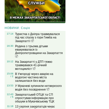
НОВИНИ: Соціо
17:14
Туристка з Дніпра травмувалася
під час спуску з гори Гимба на
Закарпатті
16:30
Родина з трьома дітьми
евакуювалася із
Дніпропетровщини на Закарпаття
10:12
На Закарпатті у ДТП тяжко
травмувався 41-річний
мотоцикліст
15:06
В Ужгороді через аварію на
/ 2
водогоні частина міста
залишилася без води
13:53
У Мукачеві зупинили нетверезого
водія без посвідчення
12:43
Закарпатський ОТЦК та СП
/ 5
спростував інформацію про
обшуки в Мукачівському ТЦК
11:18
13 серпня закарпатців чекає