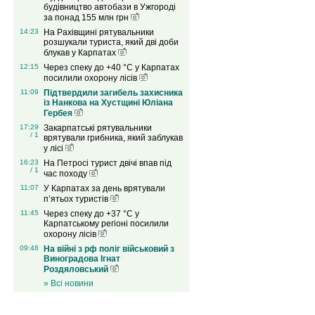
будівництво автобази в Ужгороді
за понад 155 млн грн
14:23
На Рахівщині рятувальники
розшукали туриста, який дві доби
блукав у Карпатах
12:15
Через спеку до +40 °C у Карпатах
посилили охорону лісів
11:09
Підтвердили загибель захисника
із Нанкова на Хустщині Юліана
Гербея
17:29
Закарпатські рятувальники
/ 1
врятували грибника, який заблукав
у лісі
16:23
На Петросі турист двічі впав під
/ 1
час походу
11:07
У Карпатах за день врятували
п’ятьох туристів
11:45
Через спеку до +37 °C у
Карпатському регіоні посилили
охорону лісів
09:48
На війні з рф поліг військовий з
Виноградова Ігнат
Роздяловський
» Всі новини