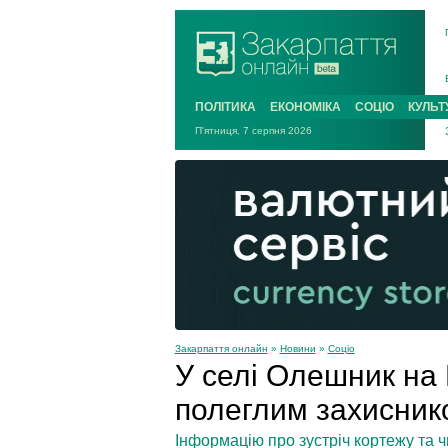
ПОЛІТИКА
ЕКОНОМІКА
СОЦІО
КУЛЬТ
П'ятниця, 7 серпня 2026
Закарпаття онлайн
»
Новини
»
Соціо
У селі Олешник на
полеглим захисни
Інформацію про зустріч кортежу та 