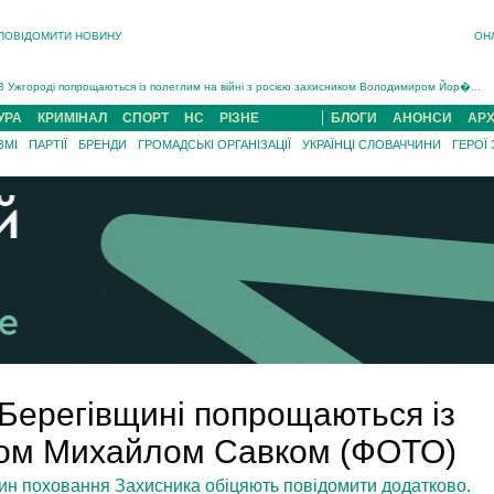
ПОВІДОМИТИ НОВИНУ
ОН
Інструктора районного ТЦК на Закарпатті судитимуть за обвинуваченням у катув...
В Ужгороді попрощаються із полеглим на війні з росією захисником Володимиром Йор�...
В Ужгороді 5 серпня попрощаються із захисником Богданом Югасом, який два роки �...
УРА
КРИМІНАЛ
СПОРТ
НС
РІЗНЕ
БЛОГИ
АНОНСИ
АРХ
Підтвердили загибель захисника із Нанкова на Хустщині Юліана Гербея (ФОТО)[/gree...
ЗМІ
ПАРТІЇ
БРЕНДИ
ГРОМАДСЬКІ ОРГАНІЗАЦІЇ
УКРАЇНЦІ СЛОВАЧЧИНИ
ГЕРОЇ
На війні з рф поліг військовий з Виноградова Ігнат Роздяловський (ФОТО)...
На Хустщині внаслідок ДТП за участі трьох авто постраждали 13 людей (ФОТО)...
Інструктора районного ТЦК на Закарпатті судитимуть за обвинувачен...
 Берегівщині попрощаються із
ком Михайлом Савком (ФОТО)
чин поховання Захисника обіцяють повідомити додатково.