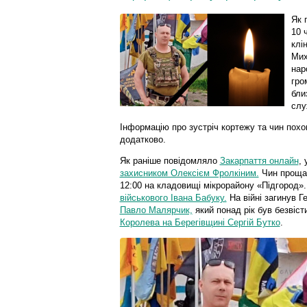
Як 
10 
клі
Мих
нар
гро
бли
слу
Інформацію про зустріч кортежу та чин пох
додатково.
Як раніше повідомляло
Закарпаття онлайн
,
захисником Олексієм Фролкіним.
Чин прощан
12:00 на кладовищі мікрорайону «Підгород».
військового Івана Бабуку.
На війні загинув Г
Павло Малярчик,
який понад рік був безвіст
Королева на Берегівщині Сергій Бутко
.