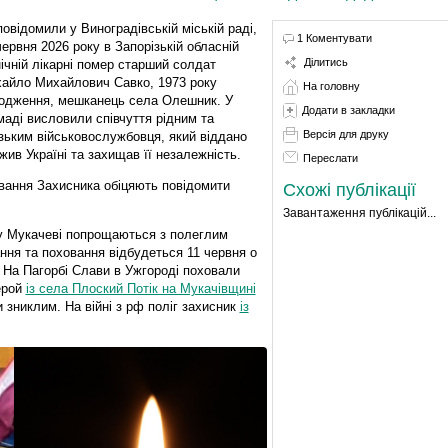
повідомили у Виноградівській міській раді,
1 Коментувати
червня 2026 року в Запорізькій обласній
Ділитись
нічній лікарні помер старший солдат
айло Михайлович Савко, 1973 року
На головну
одження, мешканець села Олешник. У
Додати в закладки
маді висловили співчуття рідним та
Версія для друку
зьким військовослужбовця, який віддано
жив Україні та захищав її незалежність.
Переслати
овання Захисника обіцяють повідомити
Схожі публікації
Завантаження публікацій...
 у Мукачеві попрощаються з полеглим
ня та поховання відбудеться 11 червня о
 На Пагорбі Слави в Ужгороді поховали
ерой
із села Плоский Потік на Мукачівщині
и зниклим. На війні з рф поліг захисник
із