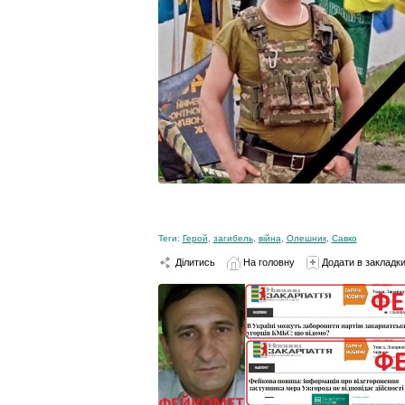
Теги:
Герой
,
загибель
,
війна
,
Олешник
,
Савко
Ділитись
На головну
Додати в закладк