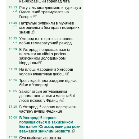
найяскравіший зорепад літа
18:13
Рятувальники допомогли туристу з
/ 2
Одеси, який травмувався на
Говерлі
17:45
Патрульні зупинили в Мукачеві
/ 1
мотоцикліста без прав і номерних
знаків
16:35
Ужгород вчетверте за серпень
/ 1
побив температурний рекорд
13:29
В Ужгороді попрощаються із
полеглим на війні з росією
захисником Володимиром
Йорданом
11:19
На площі Народній в Ужгороді
чоловік влаштував дебош
10:26
Троє людей постраждали під час
бійки в Ужгороді
18:05
Закарпатські рятувальники
допомагають гасити масштабні
лісові пожежі у Франції
17:10
В Ужгороді 5 серпня перекриють
частину вулиці Фединця
16:00
В Ужгороді 5 серпня
попрощаються із захисником
Богданом Югасом, який два роки
вважався зниклим безвісти
15:30
Суд розірвав договір на