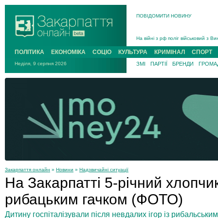
В Ужгороді попрощаються із полег
ПОВІДОМИТИ НОВИНУ
В Ужгороді 5 серпня попрощаються
Підтвердили загибель захисника і
На війні з рф поліг військовий з 
На війні загинув 26-річний військо
ПОЛІТИКА
ЕКОНОМІКА
СОЦІО
КУЛЬТУРА
КРИМІНАЛ
СПОРТ
Неділя, 9 серпня 2026
ЗМІ
ПАРТІЇ
БРЕНДИ
ГРОМАД
Закарпаття онлайн
»
Новини
»
Надзвичайні ситуації
На Закарпатті 5-річний хлопчи
рибацьким гачком (ФОТО)
Дитину госпіталізували після невдалих ігор із рибальськ