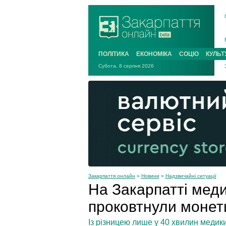
ПОЛІТИКА
ЕКОНОМІКА
СОЦІО
КУЛЬТ
Субота, 8 серпня 2026
Закарпаття онлайн
»
Новини
»
Надзвичайні ситуації
На Закарпатті меди
проковтнули монет
Із різницею лише у 40 хвилин медики