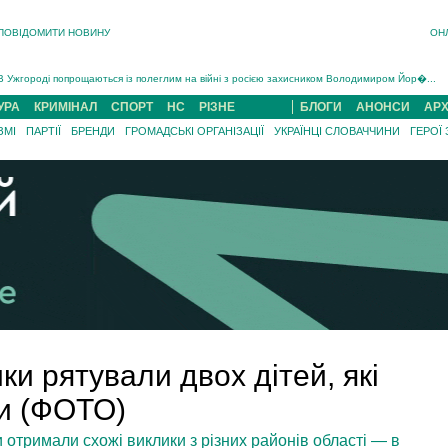
ПОВІДОМИТИ НОВИНУ
ОН
Інструктора районного ТЦК на Закарпатті судитимуть за обвинуваченням у катув...
В Ужгороді попрощаються із полеглим на війні з росією захисником Володимиром Йор�...
В Ужгороді 5 серпня попрощаються із захисником Богданом Югасом, який два роки �...
УРА
КРИМІНАЛ
СПОРТ
НС
РІЗНЕ
БЛОГИ
АНОНСИ
АРХ
Підтвердили загибель захисника із Нанкова на Хустщині Юліана Гербея (ФОТО)[/gree...
ЗМІ
ПАРТІЇ
БРЕНДИ
ГРОМАДСЬКІ ОРГАНІЗАЦІЇ
УКРАЇНЦІ СЛОВАЧЧИНИ
ГЕРОЇ
На війні з рф поліг військовий з Виноградова Ігнат Роздяловський (ФОТО)...
На Хустщині внаслідок ДТП за участі трьох авто постраждали 13 людей (ФОТО)...
Інструктора районного ТЦК на Закарпатті судитимуть за обвинувачен...
ки рятували двох дітей, які
и (ФОТО)
 отримали схожі виклики з різних районів області — в