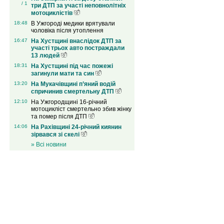
/ 1
три ДТП за участі неповнолітніх
мотоциклістів
18:48
В Ужгороді медики врятували
чоловіка після утоплення
16:47
На Хустщині внаслідок ДТП за
участі трьох авто постраждали
13 людей
18:31
На Хустщині під час пожежі
загинули мати та син
13:20
На Мукачівщині п’яний водій
спричинив смертельну ДТП
12:10
На Ужгородщині 16-річний
мотоцикліст смертельно збив жінку
та помер після ДТП
14:06
На Рахівщині 24-річний киянин
зірвався зі скелі
» Всі новини