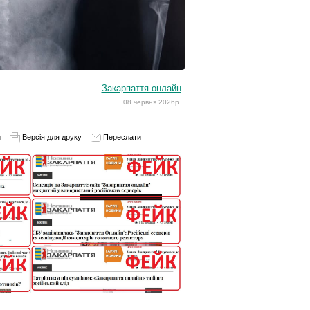
Закарпаття онлайн
08 червня 2026р.
и
Версія для друку
Переслати