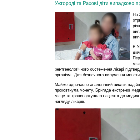
Ужгороді та Рахові діти випадково п
На 
отр
різ
вип
вип
В У
дів
Пер
міс
рентгенологічного обстеження лікарі підтве
організмі. Для безпечного вилучення монети
Майже одночасно аналогічний виклик надійш
проковтнула монету. Бригада екстреної мед
місце та транспортувала пацієнта до медич
нагляду лікарів.