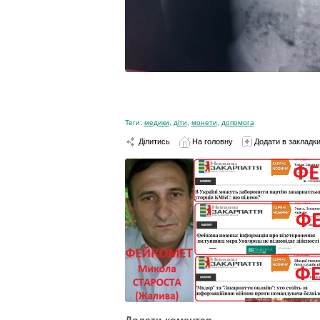
Теги:
медики
,
діти
,
монети
,
допомога
Ділитись
На головну
Додати в закладк
Додати коментар