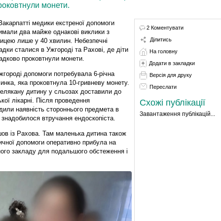
роковтнули монети.
Закарпатті медики екстреної допомоги
2 Коментувати
имали два майже однакові виклики з
Ділитись
ницею лише у 40 хвилин. Небезпечні
адки сталися в Ужгороді та Рахові, де діти
На головну
адково проковтнули монети.
Додати в закладки
жгороді допомоги потребувала 6-річна
Версія для друку
чинка, яка проковтнула 10-гривневу монету.
Переслати
елякану дитину у сльозах доставили до
ької лікарні. Після проведення
Схожі публікації
рдили наявність стороннього предмета в
Завантаження публікацій...
 знадобилося втручання ендоскопіста.
ов із Рахова. Там маленька дитина також
ичної допомоги оперативно прибула на
ного закладу для подальшого обстеження і