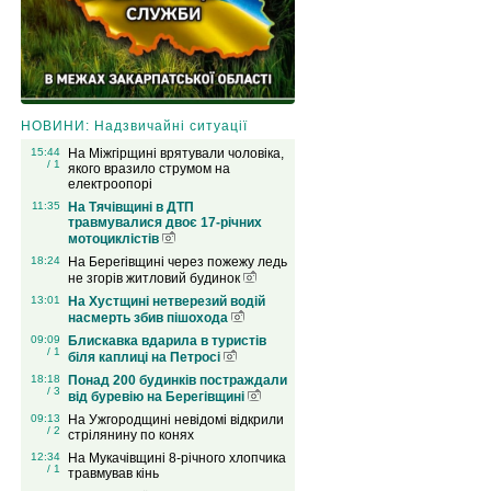
НОВИНИ: Надзвичайні ситуації
15:44
На Міжгірщині врятували чоловіка,
/ 1
якого вразило струмом на
електроопорі
11:35
На Тячівщині в ДТП
травмувалися двоє 17-річних
мотоциклістів
18:24
На Берегівщині через пожежу ледь
не згорів житловий будинок
13:01
На Хустщині нетверезий водій
насмерть збив пішохода
09:09
Блискавка вдарила в туристів
/ 1
біля каплиці на Петросі
18:18
Понад 200 будинків постраждали
/ 3
від буревію на Берегівщині
09:13
На Ужгородщині невідомі відкрили
/ 2
стрілянину по конях
12:34
На Мукачівщині 8-річного хлопчика
/ 1
травмував кінь