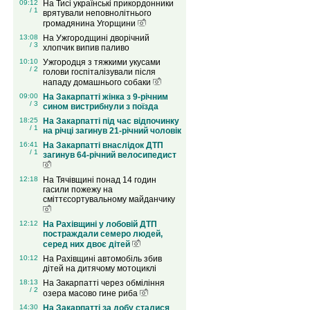
09:12
На Тисі українські прикордонники
/ 1
врятували неповнолітнього
громадянина Угорщини
13:08
На Ужгородщині дворічний
/ 3
хлопчик випив паливо
10:10
Ужгородця з тяжкими укусами
/ 2
голови госпіталізували після
нападу домашнього собаки
09:00
На Закарпатті жінка з 9-річним
/ 3
сином вистрибнули з поїзда
18:25
На Закарпатті під час відпочинку
/ 1
на річці загинув 21-річний чоловік
16:41
На Закарпатті внаслідок ДТП
/ 1
загинув 64-річний велосипедист
12:18
На Тячівщині понад 14 годин
гасили пожежу на
сміттєсортувальному майданчику
12:12
На Рахівщині у лобовій ДТП
постраждали семеро людей,
серед них двоє дітей
10:12
На Рахівщині автомобіль збив
дітей на дитячому мотоциклі
18:13
На Закарпатті через обміління
/ 2
озера масово гине риба
14:30
На Закарпатті за добу сталися