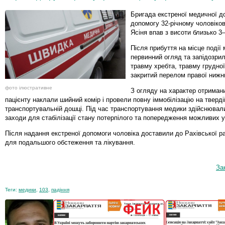
Бригада екстреної медичної д
допомогу 32-річному чоловіков
Ясіня впав з висоти близько 3–
Після прибуття на місце події
первинний огляд та запідозрил
травму хребта, травму грудної
закритий перелом правої нижнь
фото ілюстративне
З огляду на характер отриман
пацієнту наклали шийний комір і провели повну іммобілізацію на тверді
транспортувальній дошці. Під час транспортування медики здійснювали
заходи для стабілізації стану потерпілого та попередження можливих 
Після надання екстреної допомоги чоловіка доставили до Рахівської ра
для подальшого обстеження та лікування.
За
Теги:
медики
,
103
,
падіння