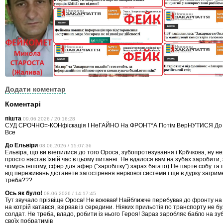
Додати коментар
Коментарі
пішта
09.06.2026 / 20:16:28
СУД СРОЧНО=-КОНфіскація І НеГАЙНО На ФРОНТ*А Потім ВерНУТИСЯ До 
Все
До Ельвіри
08.06.2026 / 15:07:36
Ельвіра, що ви вчепилися до того Ороса, зубопротезування і Крбчкова, ну н
просто настав їхній час в цьому питанні. Не вдалося вам на зубах заробити
чомусь іншому, сфер для афер ("заробітку") зараз багато) Не парте собу та 
від переживань дістанете загострення нервової системи і ще в дурку загрим
треба???
Ось як було!
08.06.2026 / 14:17:45
Тут звучало прізвіще Ороса! Не воював! Найближче перебував до фронту на 
на котрій катався, взірвав із середини. Ніяких прильотів по транспорту не б
солдат. Не треба, владо, робити із нього Героя! Зараз заробляє бабло на з
своїх побратимів