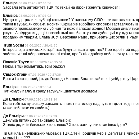
Ельвіра
08.06.2026 / 07:04:56
Засрали геть авторитет ТЦК, то гехай на фронт женуть Крючковп!
Ельвіра
08.06.2026 / 07:03:02
Ну що ж, догралися лубінці-крючкови? У одеському СІЗО зеки заставляють п
тапки в зубах, як собаки, носити! Офіцерів збройних сис зеки заставляють!!!! 
званого правозахисника Лубінця та йохо папахал жодної! Москалі дивляться 
ржуть! А підгрунтя до цієі всесвітньоі ганьби готували лубнецькі в угоду мос
продажним тварям. Слава ЗСУ! Верховна Радо , приберіть цих ослів із Ради
Truth Social
07.06.2026 / 20:41:25
Інтересно, а в книжках історії теж будуть писати про тцк? Про героїчний подв
забезпеченні обороноздатності крїни, про їх цілодобову небезпечну та сам
Поющіє Труси
07.06.2026 / 20:35:51
Норм, в тцк романтика, всім раджу)
Свідок Єгови
07.06.2026 / 20:27:36
Брати і сести, прийдіть до Господа Нашого Бога, покайтеся і увійдете у Цар
Ельвіра
07.06.2026 / 18:55:24
Тут комусь палку в сраку засунули. Ділиться досвідом
До Ельвіри
07.06.2026 / 16:13:34
Коли тобі палку в спаку запхають і пакет на голову надінуть в тцк от тоді і п
може тобі таке ся любить)
До Ельвіри
07.06.2026 / 14:59:29
Декілька питань до так званої Ельвіри:
З твоїх родичів близьких хтось воює? Хтось загинув чи став інвалідом?
Ти бачила в нелюдських умовах в ТЦК дітей і родичів мерів, депутатів, чиновн
молоді і т.д.???