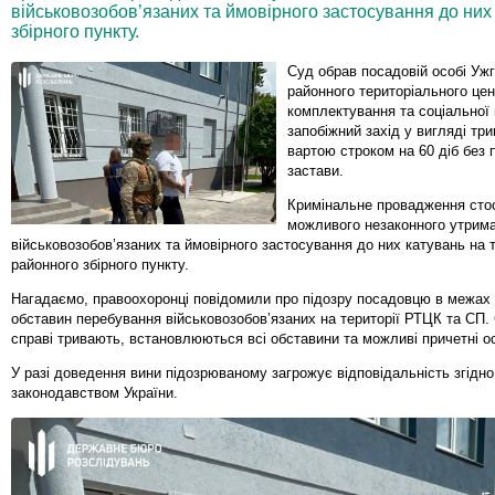
військовозобов’язаних та ймовірного застосування до них 
збірного пункту.
Суд обрав посадовій особі Уж
районного територіального це
комплектування та соціальної
запобіжний захід у вигляді тр
вартою строком на 60 діб без 
застави.
Кримінальне провадження сто
можливого незаконного утрим
військовозобов’язаних та ймовірного застосування до них катувань на т
районного збірного пункту.
Нагадаємо, правоохоронці повідомили про підозру посадовцю в межах
обставин перебування військовозобов’язаних на території РТЦК та СП. С
справі тривають, встановлюються всі обставини та можливі причетні о
У разі доведення вини підозрюваному загрожує відповідальність згідно
законодавством України.