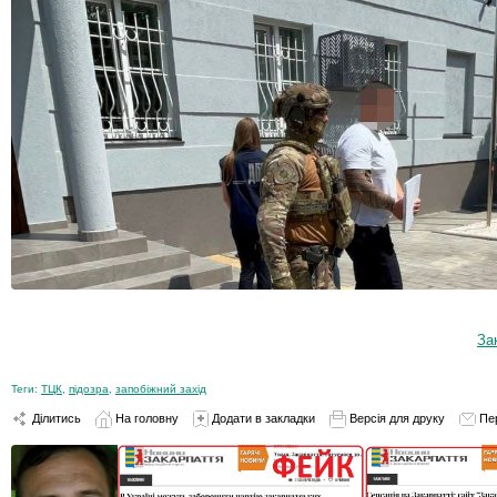
За
Теги:
ТЦК
,
підозра
,
запобіжний захід
Ділитись
На головну
Додати в закладки
Версія для друку
Пе