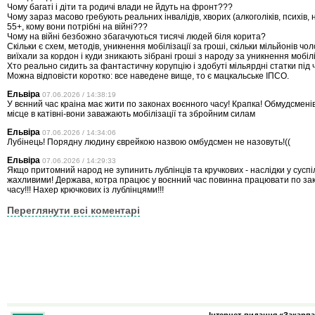
Чому багаті і діти та родичі влади не йдуть на фронт???
Чому зараз масово гребують реальних інвалідів, хворих (алкоголіків, психів, 
55+, кому вони потрібні на війні???
Чому на війні безбожно збагачуються тисячі людей біля корита?
Скільки є схем, методів, уникнення мобілізації за гроші, скільки мільйонів чо
виїхали за кордон і куди зникають зібрані гроші з народу за уникнення мобілі
Хто реально сидить за фантастичну корупцію і здобуті мільярдні статки під 
Можна відповісти коротко: все наведене вище, то є мацкальське ІПСО.
Ельвіра
07.06.2026 / 14:38:19
У вєнний час краіна має жити по законах воєнного часу! Крапка! Обмудсмені
місце в катівні-вони заважають мобілізації та збройним силам
Ельвіра
07.06.2026 / 14:34:06
Лубінець! Порядну людину єврейкою назвою омбудсмен не назовуть!((
Ельвіра
07.06.2026 / 14:29:33
Якщо притомний народ не зупинить лублінців та кручкових - наслідки у суспі
жахливими! Держава, котра працює у воєнний час повинна працювати по за
часу!!! Нахер крючкових із лублінцями!!!
Переглянути всі коментарі