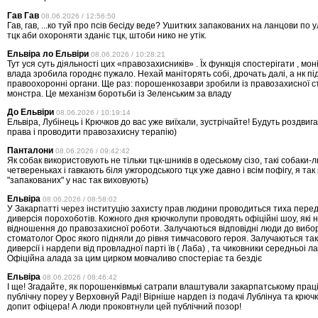
Гав Гав
08.06.2026 / 12:56:50
Гав, гав, ...ко туй про псів бесіду веде? Ушитких запакованих на ланцови по 
тцк аби охороняти зданіє тцк, штоби нико не утік.
Ельвіра ло Ельвіри
08.06.2026 / 10:28:21
Тут уся суть діяльності цих «правозахисників» . Їх функція спостерігати , мон
влада зробила городнє пужало. Нехай маніторять собі, дрочать далі, а нк п
правоохоронні органи. Ще раз: порошенкозаври зробили із правозахисної с
монстра. Це механізм боротьби із Зеленським за владу
До Ельвіри
08.06.2026 / 10:19:14
Ельвіра, Лубінець і Крючков до вас уже виїхали, зустрічайте! Будуть роздвиг
права і проводити правозахисну терапію)
Панталони
08.06.2026 / 09:42:42
Як собак використовують не тільки тцк-шників в одеському сізо, такі собаки-
четвереньках і гавкають біля ужгородського тцк уже давно і всім пофігу, я так
"запакованих" у нас так виховують)
Ельвіра
08.06.2026 / 08:58:02
У Закарпатті через інституцію захисту прав людини проводиться тиха пере
диверсія порохоботів. Кожного дня крючколупи проводять офіційні шоу, які 
відношення до правозахисної роботи. Залучаються відповідні люди до виборі
стоматолог Орос якого підняли до рівня тимчасового героя. Залучаються так
диверсії і нардепи від провладної парті їв ( Лаба) , та чиковники середньоі л
Офіційна алада за цим цирком мовчаливо спостеріає та бездіє
Ельвіра
08.06.2026 / 08:46:42
І ще! Згадайте, як порошенківмькі сатрапи влаштували закарпатському прац
публічну пореу у Верховнуй Раді! Вірніше нардеп із подачі Лублінуа та крю
допит офіцера! А люди проковтнули цей публічний позор!