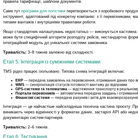
правила тарифікації, шаблони документів.
Саме тут
програма для логістики
перетворюється з коробкового продук
інструмент, адаптований під конкретну компанію: з її перевізниками, м
типами вантажів і внутрішніми правилами роботи.
Якщо стандартних налаштувань недостатньо — виконується кастомна 
може бути специфічний алгоритм розподілу рейсів, нестандартна форм
інтеграційний модуль до унікальної системи замовника.
Тривалість:
3–8 тижнів залежно від складності.
Етап 5. Інтеграція із суміжними системами
TMS рідко працює ізольовано. Типова схема інтеграцій включає:
ERP
— передача замовлень на перевезення, отримання даних про в
WMS
— синхронізація статусів готовності вантажу до відправки
GPS-системи та телематика
— відстеження транспорту в реальному
Портали перевізників
— автоматична передача завдань і отримання
Фінансові системи
— передача рахунків і актів для взаєморозрахунк
Інтеграція — це найчастіше найскладніша технічна частина проєкту. П
виникають через відмінності у форматах даних, застарілі API або нед
документацію систем-партнерів.
Тривалість:
2–6 тижнів.
Етап 6. Тестування