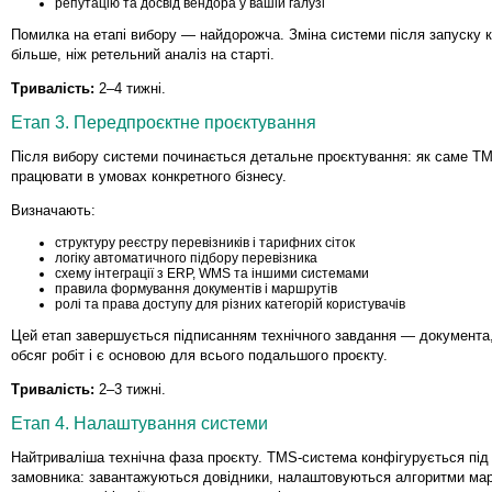
репутацію та досвід вендора у вашій галузі
Помилка на етапі вибору — найдорожча. Зміна системи після запуску 
більше, ніж ретельний аналіз на старті.
Тривалість:
2–4 тижні.
Етап 3. Передпроєктне проєктування
Після вибору системи починається детальне проєктування: як саме T
працювати в умовах конкретного бізнесу.
Визначають:
структуру реєстру перевізників і тарифних сіток
логіку автоматичного підбору перевізника
схему інтеграції з ERP, WMS та іншими системами
правила формування документів і маршрутів
ролі та права доступу для різних категорій користувачів
Цей етап завершується підписанням технічного завдання — документа,
обсяг робіт і є основою для всього подальшого проєкту.
Тривалість:
2–3 тижні.
Етап 4. Налаштування системи
Найтриваліша технічна фаза проєкту. TMS-система конфігурується під
замовника: завантажуються довідники, налаштовуються алгоритми мар