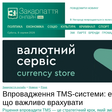
ПОВІДОМИТИ НОВИНУ
Інструктора районного ТЦК на Зак
В Ужгороді попрощаються із полег
В Ужгороді 5 серпня попрощаються
ПОЛІТИКА
ЕКОНОМІКА
СОЦІО
КУЛЬТУРА
КРИМІНАЛ
СПОРТ
Підтвердили загибель захисника і
Субота, 8 серпня 2026
ЗМІ
ПАРТІЇ
БРЕНДИ
ГРОМАД
На війні з рф поліг військовий з 
На Хустщині внаслідок ДТП за уча
Інструктора районного ТЦК на Зак
Закарпаття онлайн
»
Новини
»
Різне
Впровадження TMS-системи: ет
що важливо врахувати
Рішення впровадити TMS — це стратегічний крок, який змі