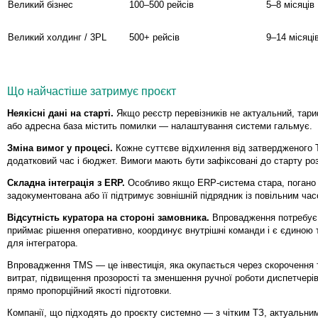
Великий бізнес
100–500 рейсів
5–8 місяців
Великий холдинг / 3PL
500+ рейсів
9–14 місяці
Що найчастіше затримує проєкт
Неякісні дані на старті.
Якщо реєстр перевізників не актуальний, тари
або адресна база містить помилки — налаштування системи гальмує.
Зміна вимог у процесі.
Кожне суттєве відхилення від затвердженого 
додатковий час і бюджет. Вимоги мають бути зафіксовані до старту ро
Складна інтеграція з ERP.
Особливо якщо ERP-система стара, погано
задокументована або її підтримує зовнішній підрядник із повільним час
Відсутність куратора на стороні замовника.
Впровадження потребує
приймає рішення оперативно, координує внутрішні команди і є єдиною 
для інтегратора.
Впровадження TMS — це інвестиція, яка окупається через скорочення
витрат, підвищення прозорості та зменшення ручної роботи диспетчері
прямо пропорційний якості підготовки.
Компанії, що підходять до проєкту системно — з чітким ТЗ, актуальни