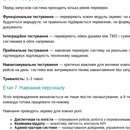
Перед запуском система проходить кілька рівнів перевірки.
Функціональне тестування
— перевіряють кожен модуль окремо: чи 
будуються маршрути, чи правильно підбирається перевізник, чи форм
документи.
Інтеграційне тестування
— перевіряють обмін даними між TMS і сумі
системами в обох напрямках.
Приймальне тестування
— замовник перевіряє систему на реальних с
підтверджує відповідність технічному завданню.
Навантажувальне тестування
— критично важливе для великих компан
рейсів на день: система має витримувати пікове навантаження без зат
Тривалість:
1–3 тижні.
Етап 7. Навчання персоналу
Успіх впровадження визначається не лише якістю налаштування, а й ти
команда готова працювати по-новому.
Навчання проводять окремо для кожної ролі:
Диспетчери та логісти
— планування рейсів, робота з перевізниками
Керівники відділу
— аналітика, звітність, контроль KPI
Адміністратори системи
— налаштування довідників, управління пр