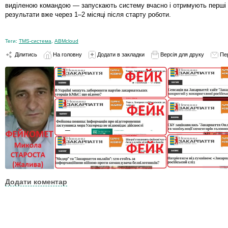
виділеною командою — запускають систему вчасно і отримують перші 
результати вже через 1–2 місяці після старту роботи.
Теги:
TMS-система
,
ABMcloud
Ділитись
На головну
Додати в закладки
Версія для друку
Пе
Додати коментар