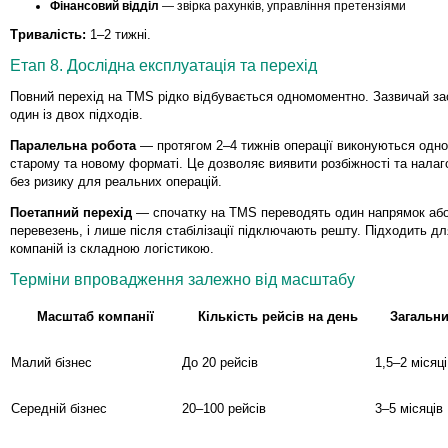
Фінансовий відділ
— звірка рахунків, управління претензіями
Тривалість:
1–2 тижні.
Етап 8. Дослідна експлуатація та перехід
Повний перехід на TMS рідко відбувається одномоментно. Зазвичай з
один із двох підходів.
Паралельна робота
— протягом 2–4 тижнів операції виконуються одно
старому та новому форматі. Це дозволяє виявити розбіжності та нала
без ризику для реальних операцій.
Поетапний перехід
— спочатку на TMS переводять один напрямок або
перевезень, і лише після стабілізації підключають решту. Підходить д
компаній із складною логістикою.
Терміни впровадження залежно від масштабу
Масштаб компанії
Кількість рейсів на день
Загальни
Малий бізнес
До 20 рейсів
1,5–2 місяці
Середній бізнес
20–100 рейсів
3–5 місяців