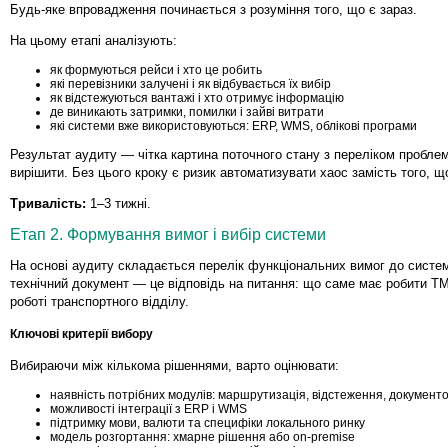
Будь-яке впровадження починається з розуміння того, що є зараз.
На цьому етапі аналізують:
як формуються рейси і хто це робить
які перевізники залучені і як відбувається їх вибір
як відстежуються вантажі і хто отримує інформацію
де виникають затримки, помилки і зайві витрати
які системи вже використовуються: ERP, WMS, облікові програми
Результат аудиту — чітка картина поточного стану з переліком пробле
вирішити. Без цього кроку є ризик автоматизувати хаос замість того, щ
Тривалість:
1–3 тижні.
Етап 2. Формування вимог і вибір системи
На основі аудиту складається перелік функціональних вимог до систе
технічний документ — це відповідь на питання: що саме має робити T
роботі транспортного відділу.
Ключові критерії вибору
Вибираючи між кількома рішеннями, варто оцінювати:
наявність потрібних модулів: маршрутизація, відстеження, документо
можливості інтеграції з ERP і WMS
підтримку мови, валюти та специфіки локального ринку
модель розгортання: хмарне рішення або on-premise