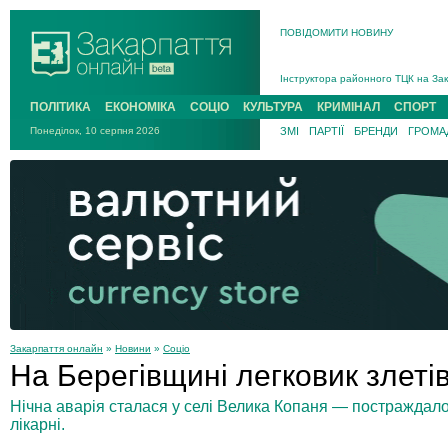
ПОВІДОМИТИ НОВИНУ
На війні загинув 26-річний військо
Інструктора районного ТЦК на Зак
В Ужгороді попрощаються із полег
ПОЛІТИКА
ЕКОНОМІКА
СОЦІО
КУЛЬТУРА
КРИМІНАЛ
СПОРТ
В Ужгороді 5 серпня попрощаються
Понеділок, 10 серпня 2026
ЗМІ
ПАРТІЇ
БРЕНДИ
ГРОМАД
Підтвердили загибель захисника і
На війні з рф поліг військовий з 
На війні загинув 26-річний військо
Закарпаття онлайн
»
Новини
»
Соціо
На Берегівщині легковик злеті
Нічна аварія сталася у селі Велика Копаня — постраждало
лікарні.