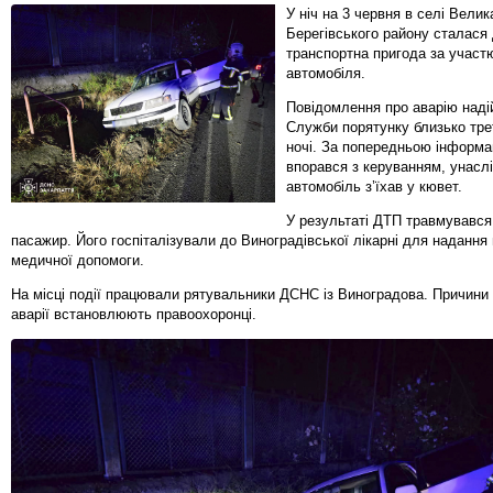
У ніч на 3 червня в селі Вели
Берегівського району сталася
транспортна пригода за участ
автомобіля.
Повідомлення про аварію над
Служби порятунку близько тре
ночі. За попередньою інформац
впорався з керуванням, унаслі
автомобіль з’їхав у кювет.
У результаті ДТП травмувався
пасажир. Його госпіталізували до Виноградівської лікарні для надання 
медичної допомоги.
На місці події працювали рятувальники ДСНС із Виноградова. Причини
аварії встановлюють правоохоронці.