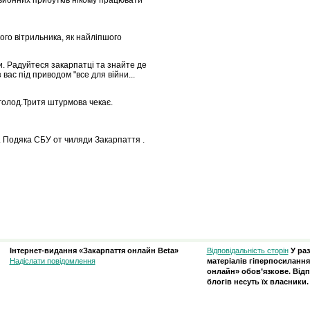
льйонних прибутків нікому працювати
го вітрильника, як найліпшого
и. Радуйтеся закарпатці та знайте де
 вас під приводом "все для війни...
голод.Тритя штурмова чекає.
 . Подяка СБУ от чиляди Закарпаття .
Інтернет-видання «Закарпаття онлайн Beta»
Відповідальність сторін
У ра
Надіслати повідомлення
матеріалів гіперпосилання
онлайн» обов’язкове. Відп
блогів несуть їх власники.