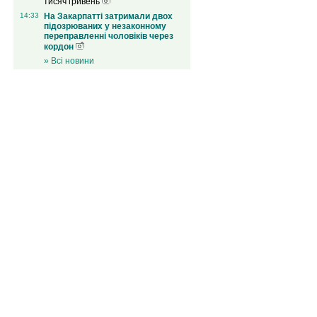
тисяч гривень
14:33
На Закарпатті затримали двох
підозрюваних у незаконному
переправленні чоловіків через
кордон
» Всі новини