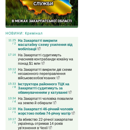
НОВИНИ: Кримінал
11:25
На Закарпатті викрили
/ 2
масштабну схему ухилення від
мобілізації
17:16
На Закарпатті судитимуть
учасників контрабанди кокаїну на
понад $1 млн
10:12
На Закарпатті викрили дві схеми
/ 4
незаконного переправлення
військовозобов’язаних
15:33
Інструктора районного ТЦК на
/ 8
Закарпатті судитимуть за
обвинуваченням у катуванні
13:34
На Закарпатті чоловіка повалили
/ 4
на землю й обікрали
12:38
На Закарпатті 46-річний чоловік
/ 1
жорстоко побив 74-річну матір
10:17
За вбивство 22-річної закарпатки
/ 1
українець отримав 14 років
ув’язнення в Чехії