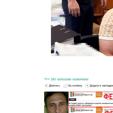
Теги:
СБУ
,
енергетика
,
розкрадання
Ділитись
На головну
Додати в закладк