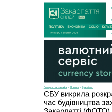
ПОЛІТИКА
ЕКОНОМІКА
СОЦІО
КУЛЬТ
П'ятниця, 7 серпня 2026
Закарпаття онлайн
»
Новини
»
Кримінал
СБУ викрила розкр
час будівництва за
Закарпатті (ФОТО)