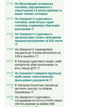
17:45
На Мукачівщині затримали
чоловіка, підозрюваного у
зґвалтуванні 14-річної дівчини та
інших тяжких злочинах
16:22
На Закарпатті судитимуть
чоловіка, який кілька годин
силоміць утримував і бив водія
вантажівки
17:22
На Закарпатті судитимуть
/ 2
організаторів схеми з фіктивним
працевлаштуванням за $25 тисяч
17:00
На Закарпатті наркодилера
засудили до 9 років ув'язнення за
148 кг канабісу
12:21
В Ужгороді судитимуть водія, який
напідпитку збив пенсіонерку та
втік з місця ДТП
15:45
На Закарпатті викрили підпільну
/ 3
майстерню з виготовлення
фальшивих документів
12:59
В Ужгороді безхатько проник до
/ 3
дитячого центру та обікрав
працівниць
15:25
На Закарпатті судитимуть
/ 7
посадовицю інституту НААН через
збитки державі на майже 680