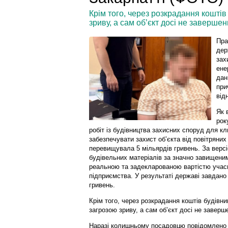
Крім того, через розкрадання коштів
зриву, а сам об’єкт досі не завершен
Пра
дер
зах
ене
дан
при
від
Як 
рок
робіт із будівництва захисних споруд для кл
забезпечувати захист об’єкта від повітряних 
перевищувала 5 мільярдів гривень. За версі
будівельних матеріалів за значно завищени
реальною та задекларованою вартістю учасн
підприємства. У результаті державі завдано
гривень.
Крім того, через розкрадання коштів будівн
загрозою зриву, а сам об’єкт досі не заверш
Наразі колишньому посадовцю повідомлено пр