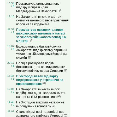
10:54
Прокуратура оголосила нову
/ 5
підозру у справі «дачі
Медведчука» на Закарпатті
12:16
На Закарпатті викрили ще три
схеми незаконного переправлення
чоловіків за кордон
11:52
Прокуратура оскаржить вирок
/ 1
шахраю, який виманив у матері
загиблого військового понад 6,6
млн грн
10:07
Екс-командира батальйону на
/ 5
Закарпатті підозрюють у сприянні
ухиленню військовослужбовиці від
служби
22:17
Поліція розшукала водіїв
/ 6
бетоновозів, що вилили залишки
бетону поблизу озера Синевир
16:45
В Ужгороді взяли під варту
/ 1
підозрюваного у стрілянині по
правоохоронцях
13:06
На Закарпатті винесли вирок
/ 2
водійці, яка в ДТП забрала життя
матері та її 13-річного сина
14:40
На Хустщині викрили незаконне
/ 2
вирощування конопель
11:01
Стали відомі нові подробиці про
затриманого стрілка в Ужгороді