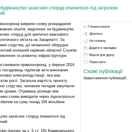
 будівництво захисних споруд опинилося під загрозою
ий.
воохоронці викрили схему розкрадання
7 Коментувати
жавних коштів, виділених на будівництво
Ділитись
исних споруд для критично важливого
ргетичного об’єкта на Закарпатті. За
На головну
ими слідства, до незаконної оборудки
Додати в закладки
четний колишній керівник обласної Служби
Версія для друку
новлення та розвитку інфраструктури.
Переслати
встановили правоохоронці, у березні 2024
у посадовець підписав акти виконаних
Схожі публікації
ючової електропідстанції, яка має
Завантаження публікацій...
атак росії. Загальна вартість проєкту
єю слідства, чиновник погодив закупівлю
ми цінами. Отриману різницю між
ики схеми виводили через підконтрольні
 збитків на суму понад 104 мільйони
ицтво захисних споруд опинилося під
ений.
о підозру за ч. 5 ст. 191 Кримінального