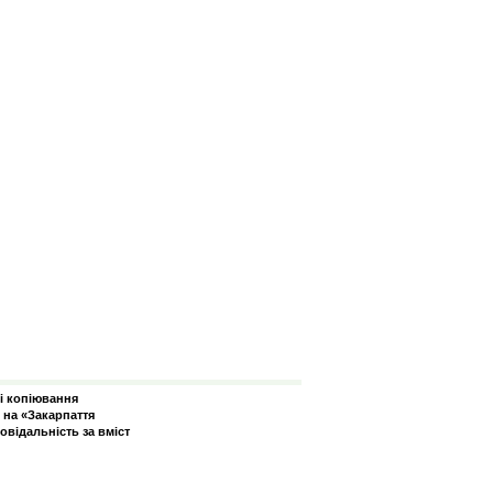
зі копіювання
 на «Закарпаття
овідальність за вміст