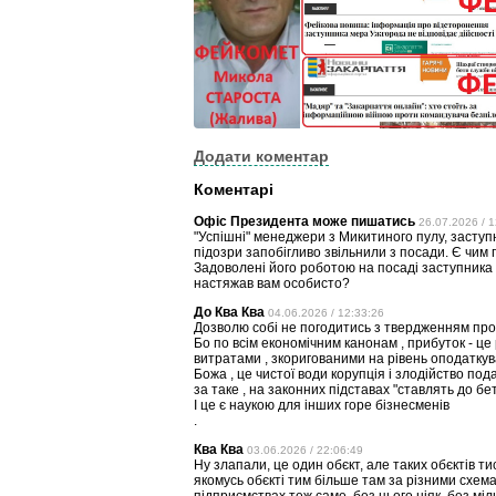
Додати коментар
Коментарі
Офіс Президента може пишатись
26.07.2026 / 1
"Успішні" менеджери з Микитиного пулу, засту
підозри запобігливо звільнили з посади. Є чи
Задоволені його роботою на посаді заступника
настяжав вам особисто?
До Ква Ква
04.06.2026 / 12:33:26
Дозволю собі не погодитись з твердженням про 
Бо по всім економічним канонам , прибуток - це
витратами , зкоригованими на рівень оподаткув
Божа , це чистої води корупція і злодійство под
за таке , на законних підставах "ставлять до бет
І це є наукою для інших горе бізнесменів
.
Ква Ква
03.06.2026 / 22:06:49
Ну злапали, це один обєкт, але таких обєктів т
якомусь обєкті тим більше там за різними схем