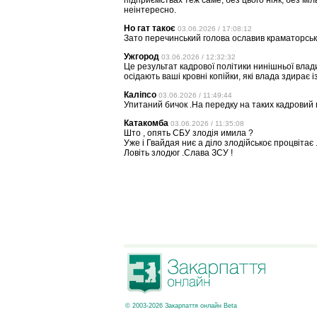
підприємствах теж саме, без цього ніяк, без мі
неінтересно.
Но гат такоє
03.06.2026 / 17:08:12
Зато перечинський голова ославив краматорсько
Ужгород
03.06.2026 / 12:32:32
Це результат кадрової політики нинішньої влад
осідають ваші кровні копійки, які влада здирає із
Каліпсо
03.06.2026 / 11:49:44
Упитаний бичок .На передку на таких кадровий 
Катакомба
03.06.2026 / 11:35:08
Што , опять СБУ злодія имила ?
Уже і Гвайдая ниє а діло злодійськоє процвітає
Ловіть злодюг .Слава ЗСУ !
© 2003-2026 Закарпаття онлайн Beta