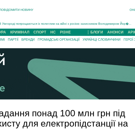
ПОВІДОМИТИ НОВИНУ
ОН
Інструктора районного ТЦК на Закарпатті судитимуть за обвинуваченням у катув...
В Ужгороді попрощаються із полеглим на війні з росією захисником Володимиром Йор�...
В Ужгороді 5 серпня попрощаються із захисником Богданом Югасом, який два роки �...
УРА
КРИМІНАЛ
СПОРТ
НС
РІЗНЕ
БЛОГИ
АНОНСИ
АРХ
Підтвердили загибель захисника із Нанкова на Хустщині Юліана Гербея (ФОТО)[/gree...
ЗМІ
ПАРТІЇ
БРЕНДИ
ГРОМАДСЬКІ ОРГАНІЗАЦІЇ
УКРАЇНЦІ СЛОВАЧЧИНИ
ГЕРОЇ
На війні з рф поліг військовий з Виноградова Ігнат Роздяловський (ФОТО)...
На Хустщині внаслідок ДТП за участі трьох авто постраждали 13 людей (ФОТО)...
Інструктора районного ТЦК на Закарпатті судитимуть за обвинувачен...
адання понад 100 млн грн під
хисту для електропідстанції на