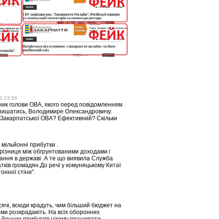
2:03:58
пник голови ОВА, якого перед повідомленням
м пишатись, Володимире Олександровичу.
 Закарпатської ОВА? Ефективний? Скільки
мільйонні прибутки .
 різниця між обгрунтованими доходами і
ання в державі .А те що виявила Служба
атків громадян.До речі у комуняцькому Китаї
онної стіни".
исячі, всюди крадуть, чим більший бюджет на
ами розкрадають. На всіх оборонних