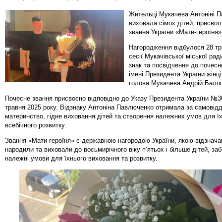
Жительці Мукачева Антоніні П
виховала сімох дітей, присвої
звання України «Мати-героїня»
Нагородження відбулося 28 тр
сесії Мукачівської міської рад
знак та посвідчення до почесн
імені Президента України жінці
голова Мукачева Андрій Балог
Почесне звання присвоєно відповідно до Указу Президента України №30
травня 2025 року. Відзнаку Антоніна Павлюченко отримала за самовід
материнство, гідне виховання дітей та створення належних умов для ї
всебічного розвитку.
Звання «Мати-героїня» є державною нагородою України, якою відзначаю
народили та виховали до восьмирічного віку п’ятьох і більше дітей, з
належні умови для їхнього виховання та розвитку.