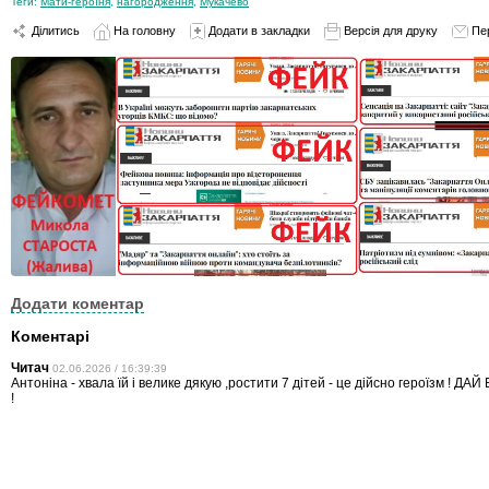
Теги:
Мати-героїня
,
нагородження
,
Мукачево
Ділитись
На головну
Додати в закладки
Версія для друку
Пе
Додати коментар
Коментарі
Читач
02.06.2026 / 16:39:39
Антоніна - хвала їй і велике дякую ,ростити 7 дітей - це дійсно героїзм ! Д
!