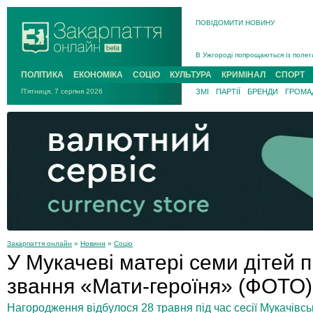
ПОВІДОМИТИ НОВИНУ
Інструктора районного ТЦК на Зак
В Ужгороді попрощаються із полег
В Ужгороді 5 серпня попрощаються
ПОЛІТИКА
ЕКОНОМІКА
СОЦІО
КУЛЬТУРА
КРИМІНАЛ
СПОРТ
Підтвердили загибель захисника і
П'ятниця, 7 серпня 2026
ЗМІ
ПАРТІЇ
БРЕНДИ
ГРОМАД
На війні з рф поліг військовий з 
На Хустщині внаслідок ДТП за уча
Інструктора районного ТЦК на Зак
Закарпаття онлайн
»
Новини
»
Соціо
У Мукачеві матері семи дітей 
звання «Мати-героїня» (ФОТО)
Нагородження відбулося 28 травня під час сесії Мукачівськ