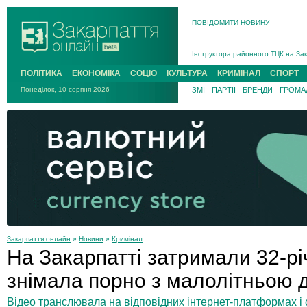
ПОВІДОМИТИ НОВИНУ
На війні загинув 26-річний військо
Інструктора районного ТЦК на Зак
В Ужгороді попрощаються із полег
ПОЛІТИКА
ЕКОНОМІКА
СОЦІО
КУЛЬТУРА
КРИМІНАЛ
СПОРТ
В Ужгороді 5 серпня попрощаються
Понеділок, 10 серпня 2026
ЗМІ
ПАРТІЇ
БРЕНДИ
ГРОМАД
Підтвердили загибель захисника і
На війні з рф поліг військовий з 
На війні загинув 26-річний військо
Закарпаття онлайн
»
Новини
»
Кримінал
На Закарпатті затримали 32-річ
знімала порно з малолітньою
Відео транслювала на відповідних інтернет-платформах і 