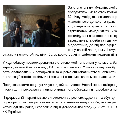
За клопотанням Мукачівської 
прокуратури безальтернативно 
32-річну матір, яка знімала по
малолітньою дочкою та транс
відповідних інтернет-платформ
стрімінгових майданчиках. У х
розслідування встановлено, щ
зареєструвала себе та і дитин
відеострімів, де під час ефірі
річну на той час доньку, і зму
участь у непристойних діях. За це користувачі платформи платили їй г
У ході обшуку правоохоронцями вилучено мобільні, значну кількість ба
карток, автомобіль та понад 120 тис грн готівкою. У межах слідства бу
встановлюватись їх походження та окремо оцінюватиметься наявність 
легалізації коштів, оскільки ні жінка, ні її співмешканець не працювали.
Представниками соцслужби усіх дітей вилучено. Наразі вони поміщені 
лікарні для проходження повного медичного обстеження та роботи з п
Підозрюваній інкриміновано виготовлення, розповсюдження та збут дит
порнографії та сексуальне насильство, вчинене щодо особи, яка не до
чотирнадцяти років, незалежно від її добровільної згоди (ч. 3 ст. 301-1 т
КК України).