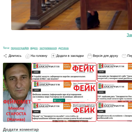
За
Теги:
порнографія
,
відео
,
затримання
,
дитина
Ділитись
На головну
Додати в закладки
Версія для друку
Пе
Додати коментар