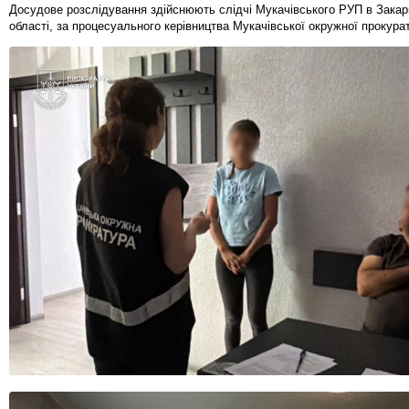
Досудове розслідування здійснюють слідчі Мукачівського РУП в Закар
області, за процесуального керівництва Мукачівської окружної прокура