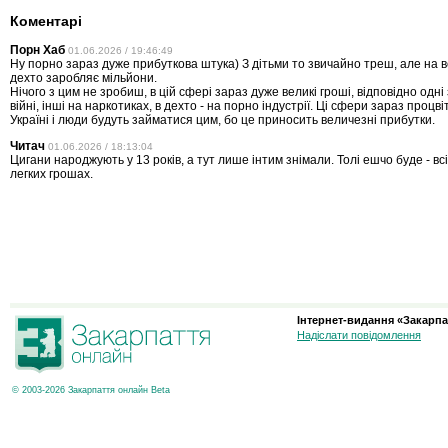
Коментарі
Порн Хаб
01.06.2026 / 19:46:49
Ну порно зараз дуже прибуткова штука) З дітьми то звичайно треш, але на 
дехто заробляє мільйони.
Нічого з цим не зробиш, в цій сфері зараз дуже великі гроші, відповідно одн
війні, інші на наркотиках, в дехто - на порно індустрії. Ці сфери зараз процві
Україні і люди будуть займатися цим, бо це приносить величезні прибутки.
Читач
01.06.2026 / 18:13:04
Цигани народжують у 13 років, а тут лише інтим знімали. Толі ешчо буде - вс
легких грошах.
Інтернет-видання «Закарпа
Надіслати повідомлення
© 2003-2026 Закарпаття онлайн Beta