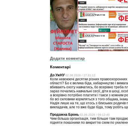
Додати коментар
Коментарі
До УжНУ
02.06.2026 / 17:31:12
Коли невоюючі десятки різних правоохоронних ст
області? Бо є велика біда, хабарництво і вимаг
вбивають охоту навчатись, бо всерівно треба пл
зараз почались навчальні сесії, діти в шоці, осо
а всерівно потрібно платити і такси з кожним ро
бо всі силовики кормляться з того общака, інак
Надія лише на те, що хтось з близьких родичів
викладачів, але то вже буде біда, тому робіть щ
Продажна Бронь
02.06.2026 / 09:12:40
Чим більша організація, тим більше там продаю
підняти показники по викриттю схем по ухиленню 