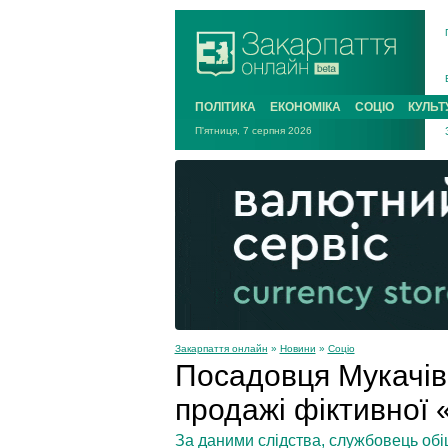
ПОЛІТИКА
ЕКОНОМІКА
СОЦІО
КУЛЬТ
П'ятниця, 7 серпня 2026
Закарпаття онлайн
»
Новини
»
Соціо
Посадовця Мукачів
продажі фіктивної 
За даними слідства, службовець обі