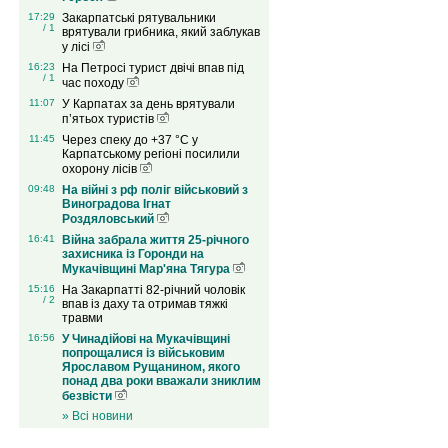
17:29
Закарпатські рятувальники
/ 1
врятували грибника, який заблукав
у лісі
16:23
На Петросі турист двічі впав під
/ 1
час походу
11:07
У Карпатах за день врятували
п’ятьох туристів
11:45
Через спеку до +37 °C у
Карпатському регіоні посилили
охорону лісів
09:48
На війні з рф поліг військовий з
Виноградова Ігнат
Роздяловський
16:41
Війна забрала життя 25-річного
захисника із Горонди на
Мукачівщині Мар'яна Тягура
15:16
На Закарпатті 82-річний чоловік
/ 2
впав із даху та отримав тяжкі
травми
16:56
У Чинадійові на Мукачівщині
попрощалися із військовим
Ярославом Рущанином, якого
понад два роки вважали зниклим
безвісти
» Всі новини