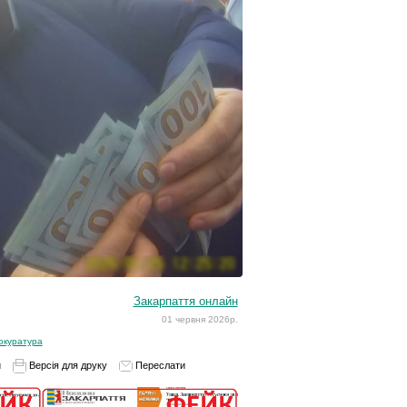
Закарпаття онлайн
01 червня 2026р.
окуратура
и
Версія для друку
Переслати