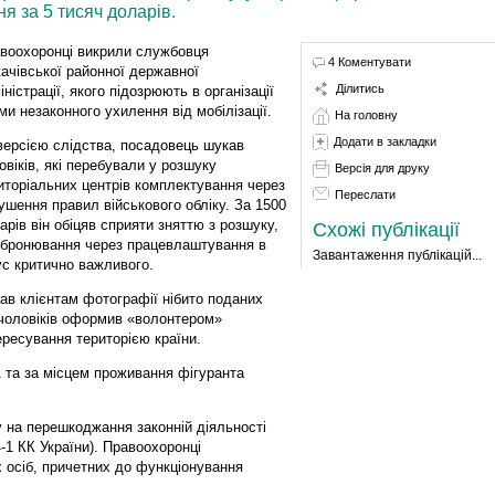
 за 5 тисяч доларів.
воохоронці викрили службовця
4 Коментувати
ачівської районної державної
Ділитись
іністрації, якого підозрюють в організації
ми незаконного ухилення від мобілізації.
На головну
Додати в закладки
версією слідства, посадовець шукав
овіків, які перебували у розшуку
Версія для друку
иторіальних центрів комплектування через
Переслати
ушення правил військового обліку. За 1500
арів він обіцяв сприяти зняттю з розшуку,
Схожі публікації
 бронювання через працевлаштування в
Завантаження публікацій...
ус критично важливого.
ав клієнтам фотографії нібито поданих
 чоловіків оформив «волонтером»
ресування територією країни.
 та за місцем проживання фігуранта
 на перешкоджання законній діяльності
14-1 КК України). Правоохоронці
 осіб, причетних до функціонування