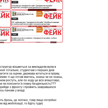
руктур візьметься за викладачів вузів в
ання тотальне, студентам з перших днів
атити за оцінки, держава котиться в прірву,
бливо ті що готові вчитись, знаєш чи не знаєш,
ком ростуть, але по ходу це всіх влаштовує,
ше як пояснити їх повну бездіяльність???
 прийде з фронту і провчить зажравшихся
ось панове у владі.
ть бронь, це логічно, тому якщо потрібно
від мобілізації, то йдіть туди)