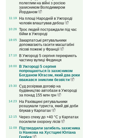
полеглим на війні з росією
захисником Володимиром
Йорданом
11:19
На площі Народній в Ужгороді
чоловік влаштував дебош
10:26
Троє людей постраждали під час
бійки в Ужгороді
18:05
Закарпатські рятувальники
допомагають гасити масштабні
лісові пожежі у Франції
17:10
В Ужгороді 5 серпня перекриють
частину вулиці Фединця
16:00
В Ужгороді 5 серпня
попрощаються із захисником
Богданом Югасом, який два роки
вважався зниклим безвісти
15:30
Суд розірвав договір на
будівництво автобази в Ужгороді
за понад 155 млн грн
14:23
На Рахівщині рятувальники
розшукали туриста, який дві доби
блукав у Карпатах
12:15
Через спеку до +40 °C у Карпатах
посилили охорону лісів
11:09
Підтвердили загибель захисника
із Нанкова на Хустщині Юліана
Гербея