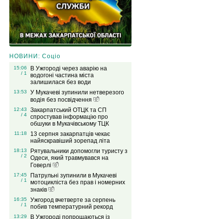
НОВИНИ: Соціо
15:06
В Ужгороді через аварію на
/ 1
водогоні частина міста
залишилася без води
13:53
У Мукачеві зупинили нетверезого
водія без посвідчення
12:43
Закарпатський ОТЦК та СП
/ 4
спростував інформацію про
обшуки в Мукачівському ТЦК
11:18
13 серпня закарпатців чекає
найяскравіший зорепад літа
18:13
Рятувальники допомогли туристу з
/ 2
Одеси, який травмувався на
Говерлі
17:45
Патрульні зупинили в Мукачеві
/ 1
мотоцикліста без прав і номерних
знаків
16:35
Ужгород вчетверте за серпень
/ 1
побив температурний рекорд
13:29
В Ужгороді попрощаються із