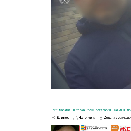
Теги:
мобілізація
,
хабар
,
гроші
,
посадовець
,
корупція
,
пр
Ділитись
На головну
Додати в закладк