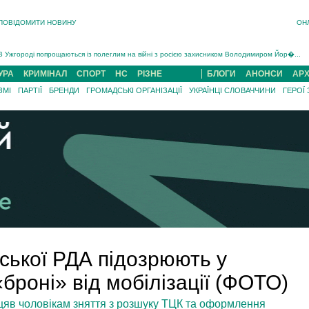
ПОВІДОМИТИ НОВИНУ
ОН
Інструктора районного ТЦК на Закарпатті судитимуть за обвинуваченням у катув...
В Ужгороді попрощаються із полеглим на війні з росією захисником Володимиром Йор�...
В Ужгороді 5 серпня попрощаються із захисником Богданом Югасом, який два роки �...
УРА
КРИМІНАЛ
СПОРТ
НС
РІЗНЕ
БЛОГИ
АНОНСИ
АРХ
Підтвердили загибель захисника із Нанкова на Хустщині Юліана Гербея (ФОТО)[/gree...
ЗМІ
ПАРТІЇ
БРЕНДИ
ГРОМАДСЬКІ ОРГАНІЗАЦІЇ
УКРАЇНЦІ СЛОВАЧЧИНИ
ГЕРОЇ
На війні з рф поліг військовий з Виноградова Ігнат Роздяловський (ФОТО)...
На Хустщині внаслідок ДТП за участі трьох авто постраждали 13 людей (ФОТО)...
Інструктора районного ТЦК на Закарпатті судитимуть за обвинувачен...
ської РДА підозрюють у
«броні» від мобілізації (ФОТО)
цяв чоловікам зняття з розшуку ТЦК та оформлення