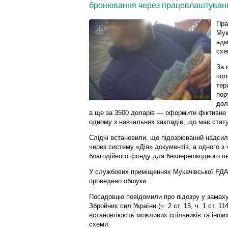
бронювання через працевлаштування
Пра
Мук
адм
схе
За 
чол
тер
пор
дол
а ще за 3500 доларів — оформити фіктивне
одному з навчальних закладів, що має стат
Слідчі встановили, що підозрюваний надсил
через систему «Дія» документів, а одного з
благодійного фонду для безперешкодного пе
У службових приміщеннях Мукачівської РДА
проведено обшуки.
Посадовцю повідомили про підозру у замаху
Збройних сил України (ч. 2 ст. 15, ч. 1 ст. 1
встановлюють можливих спільників та інших
схеми.