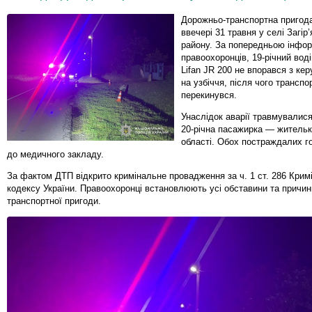
Дорожньо-транспортна пригод
ввечері 31 травня у селі Загір
району. За попередньою інфо
правоохоронців, 19-річний вод
Lifan JR 200 не впорався з ке
на узбіччя, після чого транспо
перекинувся.
Унаслідок аварії травмувалися
20-річна пасажирка — жительк
області. Обох постраждалих г
до медичного закладу.
За фактом ДТП відкрито кримінальне провадження за ч. 1 ст. 286 Крим
кодексу України. Правоохоронці встановлюють усі обставини та причи
транспортної пригоди.