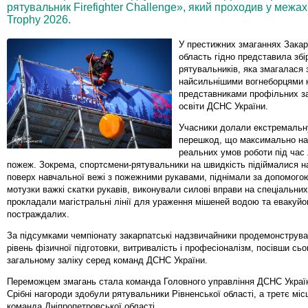
рятувальник Firefighter Challenge», який проходив у межах
Trophy 2026.
У престижних змаганнях Закар
область гідно представила зб
рятувальників, яка змагалася 
найсильнішими вогнеборцями к
представниками профільних з
освіти ДСНС України.
Учасники долали екстремальн
перешкод, що максимально н
реальних умов роботи під час л
пожеж. Зокрема, спортсмени-рятувальники на швидкість підіймалися н
поверх навчальної вежі з пожежними рукавами, піднімали за допомого
мотузки важкі скатки рукавів, виконували силові вправи на спеціальни
прокладали магістральні лінії для ураження мішеней водою та евакуй
постраждалих.
За підсумками чемпіонату закарпатські надзвичайники продемонструв
рівень фізичної підготовки, витривалість і професіоналізм, посівши сьо
загальному заліку серед команд ДСНС України.
Переможцем змагань стала команда Головного управління ДСНС України
Срібні нагороди здобули рятувальники Рівненської області, а третє міс
команда Дніпропетровської області.