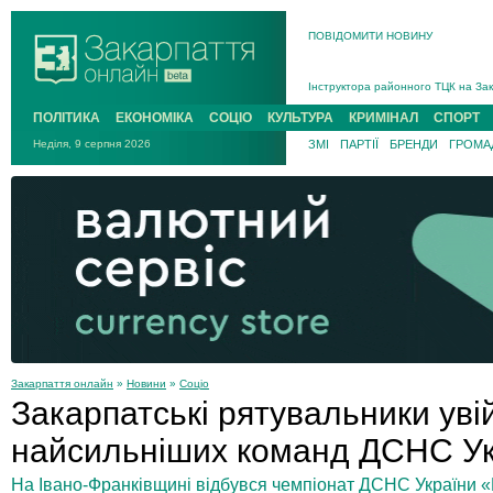
ПОВІДОМИТИ НОВИНУ
На війні загинув 26-річний військо
Інструктора районного ТЦК на Зак
В Ужгороді попрощаються із полег
ПОЛІТИКА
ЕКОНОМІКА
СОЦІО
КУЛЬТУРА
КРИМІНАЛ
СПОРТ
В Ужгороді 5 серпня попрощаються
Неділя, 9 серпня 2026
ЗМІ
ПАРТІЇ
БРЕНДИ
ГРОМАД
Підтвердили загибель захисника і
На війні з рф поліг військовий з 
На війні загинув 26-річний військо
Закарпаття онлайн
»
Новини
»
Соціо
Закарпатські рятувальники уві
найсильніших команд ДСНС Ук
На Івано-Франківщині відбувся чемпіонат ДСНС України