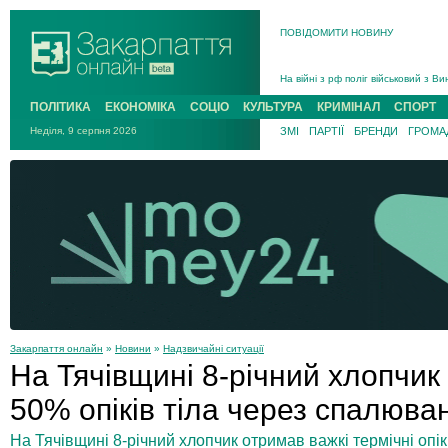
В Ужгороді попрощаються із полег
ПОВІДОМИТИ НОВИНУ
В Ужгороді 5 серпня попрощаються
Підтвердили загибель захисника і
На війні з рф поліг військовий з 
На війні загинув 26-річний військо
ПОЛІТИКА
ЕКОНОМІКА
СОЦІО
КУЛЬТУРА
КРИМІНАЛ
СПОРТ
Неділя, 9 серпня 2026
ЗМІ
ПАРТІЇ
БРЕНДИ
ГРОМАД
Закарпаття онлайн
»
Новини
»
Надзвичайні ситуації
На Тячівщині 8-річний хлопчи
50% опіків тіла через спалюва
На Тячівщині 8-річний хлопчик отримав важкі термічні опі