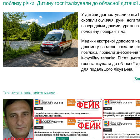
поблизу річки. Дитину госпіталізували до обласної дитячої 
У дитини діагностували опіки II
охопили обличчя, руки, ноги та
попередніми даними, уражено
половину поверхні тіла.
Медики екстреної допомоги на
допомогу на місці: наклали про
пов’язки, провели знеболення
інфузійну терапію. Після цьог
госпіталізували до обласної ди
для подальшого лікування.
За
Теги:
дитина
,
опіки
,
сміття
,
медики