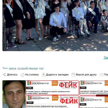
За
Теги:
школа
,
останній двзоник
,
учні
Ділитись
На головну
Додати в закладки
Версія для друку
Пе