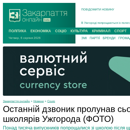
ПОВІДОМИТИ НОВИНУ
Інструктора районного ТЦК на Зак
В Ужгороді попрощаються із полег
В Ужгороді 5 серпня попрощаються
ПОЛІТИКА
ЕКОНОМІКА
СОЦІО
КУЛЬТУРА
КРИМІНАЛ
СПОРТ
Підтвердили загибель захисника і
Четвер, 6 серпня 2026
ЗМІ
ПАРТІЇ
БРЕНДИ
ГРОМАД
На війні з рф поліг військовий з 
На Хустщині внаслідок ДТП за уча
Інструктора районного ТЦК на Зак
Закарпаття онлайн
»
Новини
»
Соціо
Останній дзвоник пролунав сьо
школярів Ужгорода (ФОТО)
Понад тисяча випускників попрощалися зі школою після щ