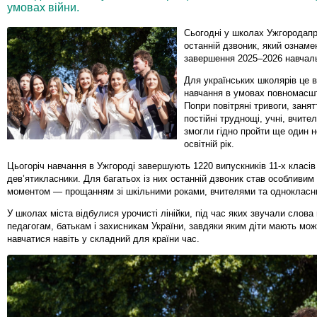
умовах війни.
Сьогодні у школах
Ужгород
ап
останній дзвоник, який ознаме
завершення 2025–2026 навчаль
Для українських школярів це в
навчання в умовах повномасшт
Попри повітряні тривоги, занят
постійні труднощі, учні, вчител
змогли гідно пройти ще один 
освітній рік.
Цьогоріч навчання в Ужгороді завершують 1220 випускників 11-х класів
дев’ятикласники. Для багатьох із них останній дзвоник став особливи
моментом — прощанням зі шкільними роками, вчителями та однокласн
У школах міста відбулися урочисті лінійки, під час яких звучали слова
педагогам, батькам і захисникам України, завдяки яким діти мають мож
навчатися навіть у складний для країни час.