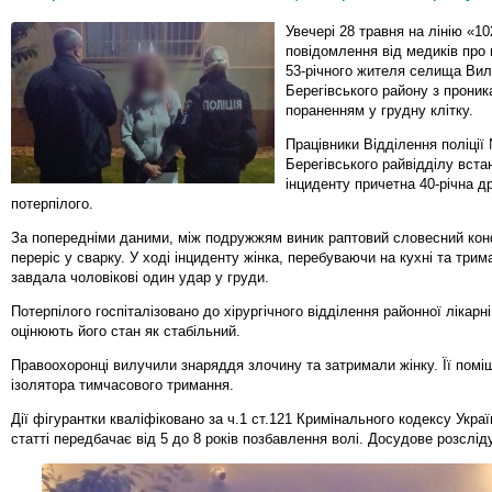
Увечері 28 травня на лінію «1
повідомлення від медиків про 
53-річного жителя селища Вил
Берегівського району з прони
пораненням у грудну клітку.
Працівники Відділення поліції
Берегівського райвідділу вста
інциденту причетна 40-річна 
потерпілого.
За попередніми даними, між подружжям виник раптовий словесний конф
переріс у сварку. У ході інциденту жінка, перебуваючи на кухні та трим
завдала чоловікові один удар у груди.
Потерпілого госпіталізовано до хірургічного відділення районної лікарн
оцінюють його стан як стабільний.
Правоохоронці вилучили знаряддя злочину та затримали жінку. Її помі
ізолятора тимчасового тримання.
Дії фігурантки кваліфіковано за ч.1 ст.121 Кримінального кодексу Украї
статті передбачає від 5 до 8 років позбавлення волі. Досудове розслід