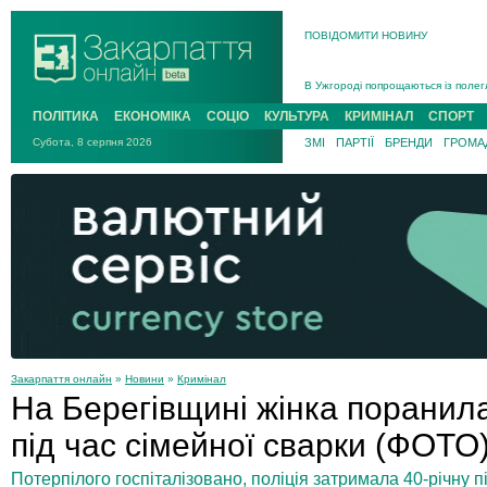
ПОВІДОМИТИ НОВИНУ
Інструктора районного ТЦК на Зак
В Ужгороді попрощаються із полег
В Ужгороді 5 серпня попрощаються
Підтвердили загибель захисника і
ПОЛІТИКА
ЕКОНОМІКА
СОЦІО
КУЛЬТУРА
КРИМІНАЛ
СПОРТ
На війні з рф поліг військовий з 
Субота, 8 серпня 2026
ЗМІ
ПАРТІЇ
БРЕНДИ
ГРОМАД
На Хустщині внаслідок ДТП за уча
Інструктора районного ТЦК на Зак
Закарпаття онлайн
»
Новини
»
Кримінал
На Берегівщині жінка поранил
під час сімейної сварки (ФОТО
Потерпілого госпіталізовано, поліція затримала 40-річну п