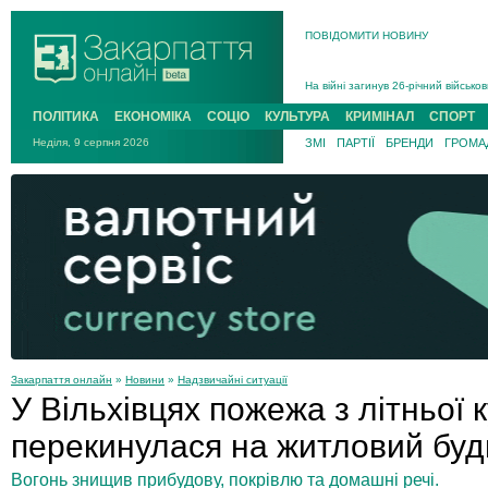
В Ужгороді 5 серпня попрощаються
ПОВІДОМИТИ НОВИНУ
Підтвердили загибель захисника і
На війні з рф поліг військовий з 
На війні загинув 26-річний військо
ПОЛІТИКА
ЕКОНОМІКА
СОЦІО
КУЛЬТУРА
КРИМІНАЛ
СПОРТ
Неділя, 9 серпня 2026
ЗМІ
ПАРТІЇ
БРЕНДИ
ГРОМАД
Закарпаття онлайн
»
Новини
»
Надзвичайні ситуації
У Вільхівцях пожежа з літньої 
перекинулася на житловий бу
Вогонь знищив прибудову, покрівлю та домашні речі.