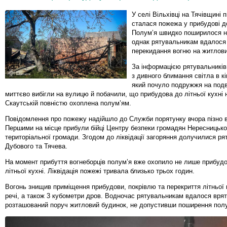
У селі Вільхівці на Тячівщині п
сталася пожежа у прибудові до
Полум’я швидко поширилося н
однак рятувальникам вдалося
перекидання вогню на житлови
За інформацією рятувальників
з дивного блимання світла в кім
який почуло подружжя на подв
миттєво вибігли на вулицю й побачили, що прибудова до літньої кухні 
Скаутській повністю охоплена полум’ям.
Повідомлення про пожежу надійшло до Служби порятунку вчора пізно в
Першими на місце прибули бійці Центру безпеки громадян Нересницько
територіальної громади. Згодом до ліквідації загоряння долучилися ря
Дубового та Тячева.
На момент прибуття вогнеборців полум’я вже охопило не лише прибудо
літньої кухні. Ліквідація пожежі тривала близько трьох годин.
Вогонь знищив приміщення прибудови, покрівлю та перекриття літньої 
речі, а також 3 кубометри дров. Водночас рятувальникам вдалося вря
розташований поруч житловий будинок, не допустивши поширення полу