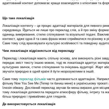
адаптований контент допомагає краще взаємодіяти з клієнтами та фор
Що таке локалізація
Локалізація контенту – це процес адаптації матеріалів для певного рин
середовища. Йдеться не лише про переклад слів, а й про зміну формат
одиниць вимірювання, стилю спілкування та візуальної подачі. Важливу
контекст, адже одна й та сама фраза може сприйматися по-різному в рі
Саме тому слід враховувати культурні особливості та поведінку аудитор
Чим локалізація відрізняється від перекладу
Переклад і локалізація мають спільну основу, але виконують різні зав
передає зміст тексту іншою мовою, тоді як локалізація адаптує матері
культурних звичок, стилю спілкування та очікувань аудиторії. Жарт аб
звучати природно в одній країні й бути незрозумілими в іншій.
Саме тому
переклад фільмів
часто доповнюється адаптацією. Наприкл
фільму Now You See Me (Тепер ти бачиш мене) в українському прокаті
Ілюзія обману. Дослівний переклад звучав би менш виразно для місцево
тому локалізація допомогла передати атмосферу фільму, інтригу та жа
більш природно і привабливо для глядачів.
Де використовується локалізація