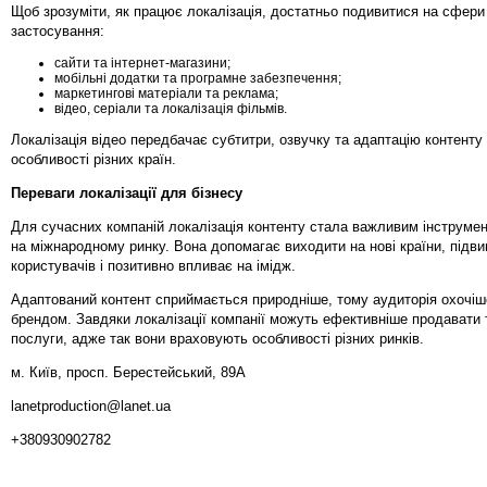
Щоб зрозуміти, як працює локалізація, достатньо подивитися на сфери 
застосування:
сайти та інтернет-магазини;
мобільні додатки та програмне забезпечення;
маркетингові матеріали та реклама;
відео, серіали та локалізація фільмів.
Локалізація відео передбачає субтитри, озвучку та адаптацію контенту 
особливості різних країн.
Переваги локалізації для бізнесу
Для сучасних компаній локалізація контенту стала важливим інструме
на міжнародному ринку. Вона допомагає виходити на нові країни, підв
користувачів і позитивно впливає на імідж.
Адаптований контент сприймається природніше, тому аудиторія охочіш
брендом. Завдяки локалізації компанії можуть ефективніше продавати 
послуги, адже так вони враховують особливості різних ринків.
м. Київ, просп. Берестейський, 89А
lanetproduction@lanet.ua
+380930902782