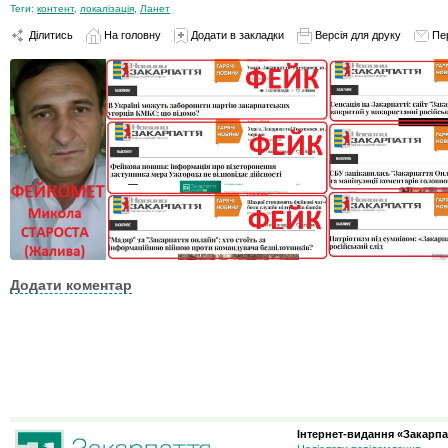
Теги:
контент
,
локалізація
,
Ланет
Ділитись
На головну
Додати в закладки
Версія для друку
Пе
Додати коментар
Інтернет-видання «Закарпа