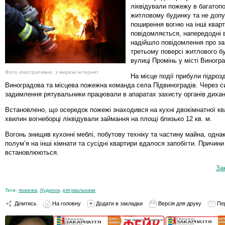
ліквідували пожежу в багатоп
житловому будинку та не доп
поширення вогню на інші кварт
повідомляється, напередодні 
надійшло повідомлення про за
третьому поверсі житлового б
вулиці Промінь у місті Виногра
Фото ілюстративне, з мережі інтернет
На місце події прибули підро
Виноградова та місцева пожежна команда села Підвиноградів. Через с
задимлення рятувальники працювали в апаратах захисту органів дихан
Встановлено, що осередок пожежі знаходився на кухні двокімнатної кв
хвилин вогнеборці ліквідували займання на площі близько 12 кв. м.
Вогонь знищив кухонні меблі, побутову техніку та частину майна, одн
полум’я на інші кімнати та сусідні квартири вдалося запобігти. Причини
встановлюються.
За
Теги:
пожежа
,
будинок
,
рятувальники
Ділитись
На головну
Додати в закладки
Версія для друку
Пе