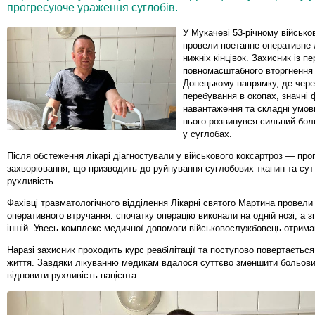
прогресуюче ураження суглобів.
У Мукачеві 53-річному військ
провели поетапне оперативне 
нижніх кінцівок. Захисник із п
повномасштабного вторгнення
Донецькому напрямку, де чере
перебування в окопах, значні 
навантаження та складні умов
нього розвинувся сильний бо
у суглобах.
Після обстеження лікарі діагностували у військового коксартроз — пр
захворювання, що призводить до руйнування суглобових тканин та су
рухливість.
Фахівці травматологічного відділення Лікарні святого Мартина провели
оперативного втручання: спочатку операцію виконали на одній нозі, а 
іншій. Увесь комплекс медичної допомоги військовослужбовець отрима
Наразі захисник проходить курс реабілітації та поступово повертається
життя. Завдяки лікуванню медикам вдалося суттєво зменшити больови
відновити рухливість пацієнта.