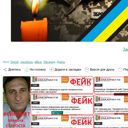
За
Теги:
Герой
,
загибель
,
війна
,
Ужгород
,
Дзюїн
Ділитись
На головну
Додати в закладки
Версія для друку
Пе