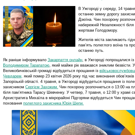
В Ужгороді у середу, 14 травн
останню земну дорогу захисн
Дзюїна. Чин похорону розпочне
набережній Незалежності біля
жертвам Голодомору.
Жителів міста закликають гід
пам’ять полеглого воїна та пр
останню путь.
Як раніше інформувало
Закарпаття онлайн
, в Ужгороді попрощалися із
Володимиром Тарапатою
, який майже рік вважався зниклим безвісти. У
Великобичківській громаді відбудеться прощання із
військовослужбовц
Чевдарем,
який помер 23 квітня 2026 року під час виконання обов’язкі
Запорізькій області. 4 травня, в Ужгороді відбудеться прощання із пол
захисником
Сергієм Захожим.
Чин похорону розпочнеться о 13:00 на п
біля пам’ятника Тарасу Шевченку. У четвер, 7 травня, о 12:00 у храмі с
Архистратига Михаїла в мікрорайоні Підгоряни відбудеться Чин проща
поховання
полеглого захисника Юрія Шепи.