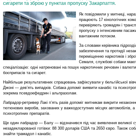
сигарети та зброю у пунктах пропуску Закарпаття.
Як повідомили у митниці, нараз
працюють 17 кінологічних ком
перевіряють громадян і трансп
пропуску з інтенсивним пасаж
вантажним потоком.
За словами керівника підрозді
забезпечення та протидії неза
переміщенню наркотиків і збр
Семаля, службові собаки мают
спеціалізацію: одні натреновані на пошук наркотичних речовин і валюти,
боєприпасів та сигарет.
Найбільше результативних спрацювань зафіксували у бельгійської вів
Джоні — дев’ять випадків. Собака допоміг виявити канабіс та психотро
зокрема псевдоефедрин і альпразолам.
Лабрадор-ретривер Лакі п’ять разів допоміг митникам викрити незакон
тютюнових виробів, захованих у важкодоступних місцях автомобілів, а
психотропних препаратів.
Ще один лабрадор — Балу — відзначився під час виявлення великої 
незадекларованої готівки: 88 300 доларів США та 2650 євро. Також соб
знайти трамадол і канабіс.