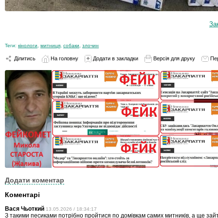
За
Теги:
кінологи
,
митниця
,
собаки
,
злочин
Ділитись
На головну
Додати в закладки
Версія для друку
Пе
Додати коментар
Коментарі
Вася Чьоткий
13.05.2026 / 18:34:17
З такими песиками потрібно пройтися по домівкам самих митників, а ще зайт