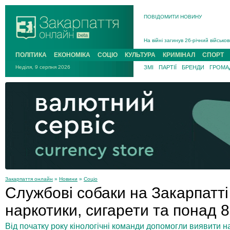
В Ужгороді 5 серпня попрощаються
ПОВІДОМИТИ НОВИНУ
Підтвердили загибель захисника і
На війні з рф поліг військовий з 
На війні загинув 26-річний військо
ПОЛІТИКА
ЕКОНОМІКА
СОЦІО
КУЛЬТУРА
КРИМІНАЛ
СПОРТ
Неділя, 9 серпня 2026
ЗМІ
ПАРТІЇ
БРЕНДИ
ГРОМАД
Закарпаття онлайн
»
Новини
»
Соціо
Службові собаки на Закарпатт
наркотики, сигарети та понад 8
Від початку року кінологічні команди допомогли виявити 