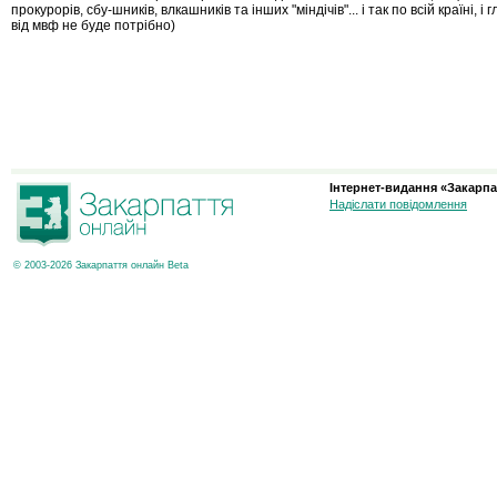
прокурорів, сбу-шників, влкашників та інших "міндічів"... і так по всій країні, і г
від мвф не буде потрібно)
Інтернет-видання «Закарпа
Надіслати повідомлення
© 2003-2026 Закарпаття онлайн Beta