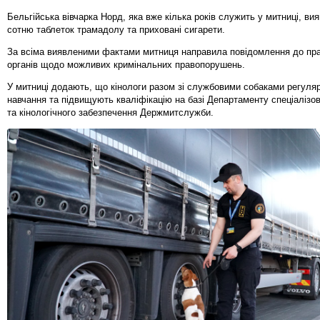
Бельгійська вівчарка Норд, яка вже кілька років служить у митниці, ви
сотню таблеток трамадолу та приховані сигарети.
За всіма виявленими фактами митниця направила повідомлення до пр
органів щодо можливих кримінальних правопорушень.
У митниці додають, що кінологи разом зі службовими собаками регуля
навчання та підвищують кваліфікацію на базі Департаменту спеціалізов
та кінологічного забезпечення Держмитслужби.