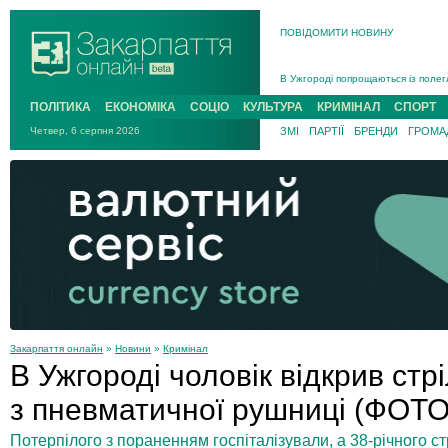
ПОВІДОМИТИ НОВИНУ
Інструктора районного ТЦК на Зак
В Ужгороді попрощаються із полег
В Ужгороді 5 серпня попрощаються
ПОЛІТИКА
ЕКОНОМІКА
СОЦІО
КУЛЬТУРА
КРИМІНАЛ
СПОРТ
Підтвердили загибель захисника і
Четвер, 6 серпня 2026
ЗМІ
ПАРТІЇ
БРЕНДИ
ГРОМАД
На війні з рф поліг військовий з 
На Хустщині внаслідок ДТП за уча
Інструктора районного ТЦК на Зак
Закарпаття онлайн
»
Новини
»
Кримінал
В Ужгороді чоловік відкрив ст
з пневматичної рушниці (ФОТО
Потерпілого з пораненням госпіталізували, а 38-річного 