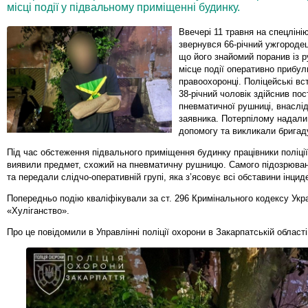
місці події у підвальному приміщенні будинку.
Ввечері 11 травня на спецліні
звернувся 66-річний ужгородец
що його знайомий поранив із р
місце події оперативно прибул
правоохоронці. Поліцейські в
38-річний чоловік здійснив пос
пневматичної рушниці, внаслід
заявника. Потерпілому надали
допомогу та викликали бригад
Під час обстеження підвального приміщення будинку працівники поліці
виявили предмет, схожий на пневматичну рушницю. Самого підозрюва
та передали слідчо-оперативній групі, яка з’ясовує всі обставини інцид
Попередньо подію кваліфікували за ст. 296 Кримінального кодексу Укр
«Хуліганство».
Про це повідомили в Управлінні поліції охорони в Закарпатській області