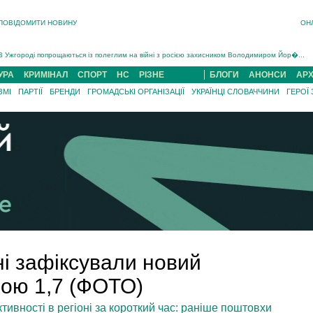
ПОВІДОМИТИ НОВИНУ
ОН
Інструктора районного ТЦК на Закарпатті судитимуть за обвинуваченням у катув...
В Ужгороді попрощаються із полеглим на війні з росією захисником Володимиром Йор�...
В Ужгороді 5 серпня попрощаються із захисником Богданом Югасом, який два роки �...
УРА
КРИМІНАЛ
СПОРТ
НС
РІЗНЕ
БЛОГИ
АНОНСИ
АРХ
Підтвердили загибель захисника із Нанкова на Хустщині Юліана Гербея (ФОТО)[/gree...
ЗМІ
ПАРТІЇ
БРЕНДИ
ГРОМАДСЬКІ ОРГАНІЗАЦІЇ
УКРАЇНЦІ СЛОВАЧЧИНИ
ГЕРОЇ
На війні з рф поліг військовий з Виноградова Ігнат Роздяловський (ФОТО)...
На Хустщині внаслідок ДТП за участі трьох авто постраждали 13 людей (ФОТО)...
Інструктора районного ТЦК на Закарпатті судитимуть за обвинувачен...
і зафіксували новий
дою 1,7 (ФОТО)
тивності в регіоні за короткий час: раніше поштовхи