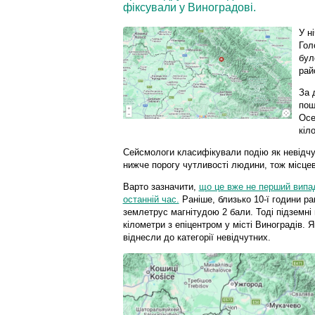
фіксували у Виноградові.
У н
Гол
бул
рай
За 
пош
Осе
кіл
Сейсмологи класифікували подію як невідчу
нижче порогу чутливості людини, тож місцев
Варто зазначити,
що це вже не перший випад
останній час.
Раніше, близько 10-ї години ра
землетрус магнітудою 2 бали. Тоді підземні 
кілометри з епіцентром у місті Виноградів. Я
віднесли до категорії невідчутних.