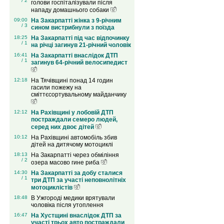
/ 2
голови госпіталізували після
нападу домашнього собаки
09:00
На Закарпатті жінка з 9-річним
/ 3
сином вистрибнули з поїзда
18:25
На Закарпатті під час відпочинку
/ 1
на річці загинув 21-річний чоловік
16:41
На Закарпатті внаслідок ДТП
/ 1
загинув 64-річний велосипедист
12:18
На Тячівщині понад 14 годин
гасили пожежу на
сміттєсортувальному майданчику
12:12
На Рахівщині у лобовій ДТП
постраждали семеро людей,
серед них двоє дітей
10:12
На Рахівщині автомобіль збив
дітей на дитячому мотоциклі
18:13
На Закарпатті через обміління
/ 2
озера масово гине риба
14:30
На Закарпатті за добу сталися
/ 1
три ДТП за участі неповнолітніх
мотоциклістів
18:48
В Ужгороді медики врятували
чоловіка після утоплення
16:47
На Хустщині внаслідок ДТП за
участі трьох авто постраждали