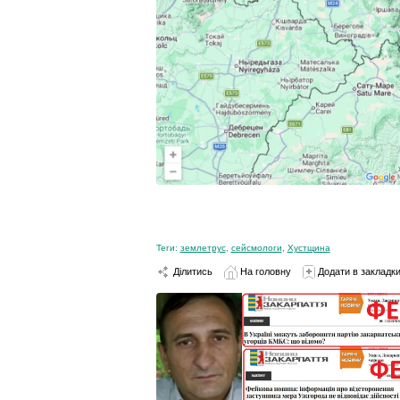
Теги:
землетрус
,
сейсмологи
,
Хустщина
Ділитись
На головну
Додати в закладк