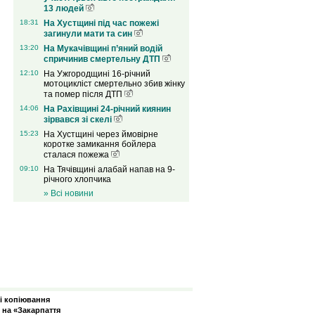
13 людей
18:31
На Хустщині під час пожежі
загинули мати та син
13:20
На Мукачівщині п’яний водій
спричинив смертельну ДТП
12:10
На Ужгородщині 16-річний
мотоцикліст смертельно збив жінку
та помер після ДТП
14:06
На Рахівщині 24-річний киянин
зірвався зі скелі
15:23
На Хустщині через ймовірне
коротке замикання бойлера
сталася пожежа
09:10
На Тячівщині алабай напав на 9-
річного хлопчика
» Всі новини
зі копіювання
 на «Закарпаття