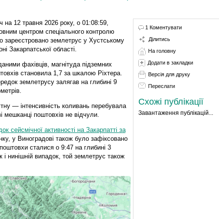
іч на 12 травня 2026 року, о 01:08:59,
1 Коментувати
овним центром спеціального контролю
Ділитись
о зареєстровано землетрус у Хустському
оні Закарпатської області.
На головну
Додати в закладки
даними фахівців, магнітуда підземних
товхів становила 1,7 за шкалою Ріхтера.
Версія для друку
редок землетрусу залягав на глибині 9
Переслати
ометрів.
Схожі публікації
тну — інтенсивність коливань перебувала
Завантаження публікацій...
і мешканці поштовхів не відчули.
ок сейсмічної активності на Закарпатті за
нку, у Виноградові також було зафіксовано
поштовхи сталися о 9:47 на глибині 3
к і нинішній випадок, той землетрус також