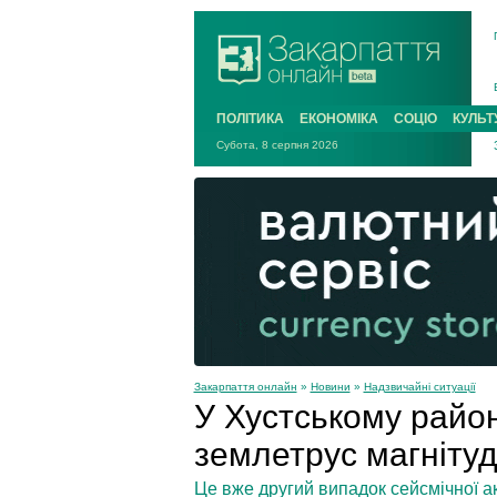
ПОЛІТИКА
ЕКОНОМІКА
СОЦІО
КУЛЬТ
Субота, 8 серпня 2026
Закарпаття онлайн
»
Новини
»
Надзвичайні ситуації
У Хустському район
землетрус магніту
Це вже другий випадок сейсмічної ак