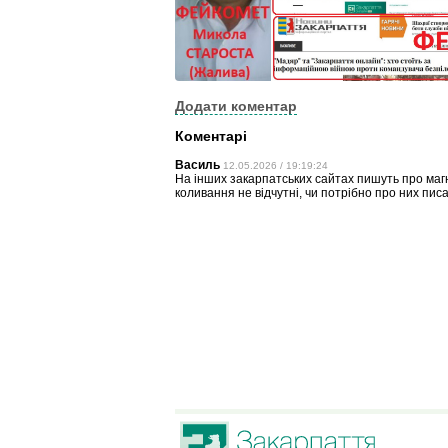
Додати коментар
Коментарі
Василь
12.05.2026 / 19:19:24
На інших закарпатських сайтах пишуть про магні
коливання не відчутні, чи потрібно про них пис