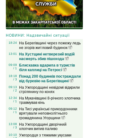
НОВИНИ: Надзвичайні ситуації
18:24
На Берегівщині через пожежу ледь
не згорів житловий будинок
13:01
На Хустщині нетверезий водій
насмерть збив пішохода
09:09
Блискавка вдарила в туристів
/ 1
біля каплиці на Петросі
18:18
Понад 200 будинків постраждали
/ 3
від буревію на Берегівщині
09:13
На Ужгородщині невідомі відкрили
/ 2
стрілянину по конях
12:34
На Мукачівщині 8-річного хлопчика
/ 1
травмував кінь
09:12
На Тисі українські прикордонники
/ 1
врятували неповнолітнього
громадянина Угорщини
13:08
На Ужгородщині дворічний
/ 3
хлопчик випив паливо
10:10
Ужгородця з тяжкими укусами