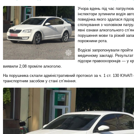
Учора вдень під час патрулю
інспектори зупинили водія авт
поведінка якого здалася підоз
спілкування з чоловіком патру
явні ознаки алкогольного сп’я
порушення мови та різкий зап
порожнини рота.
Водієві запропонували пройти
медичному закладі. Результат
підозри правоохоронців — у к
виявили 2,08 проміле алкоголю.
На порушника склали адміністративний протокол за ч. 1 ст. 130 КУпАП
транспортним засобом у стані сп’яніння.