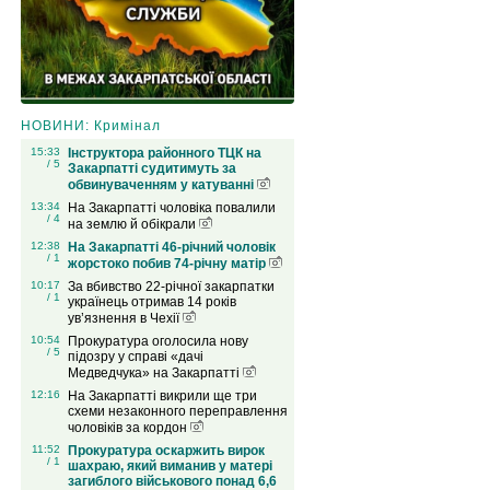
НОВИНИ: Кримінал
15:33
Інструктора районного ТЦК на
/ 5
Закарпатті судитимуть за
обвинуваченням у катуванні
13:34
На Закарпатті чоловіка повалили
/ 4
на землю й обікрали
12:38
На Закарпатті 46-річний чоловік
/ 1
жорстоко побив 74-річну матір
10:17
За вбивство 22-річної закарпатки
/ 1
українець отримав 14 років
ув’язнення в Чехії
10:54
Прокуратура оголосила нову
/ 5
підозру у справі «дачі
Медведчука» на Закарпатті
12:16
На Закарпатті викрили ще три
схеми незаконного переправлення
чоловіків за кордон
11:52
Прокуратура оскаржить вирок
/ 1
шахраю, який виманив у матері
загиблого військового понад 6,6