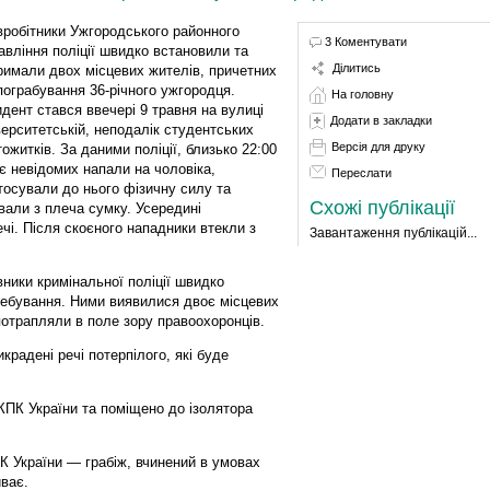
вробітники Ужгородського районного
3 Коментувати
авління поліції швидко встановили та
Ділитись
римали двох місцевих жителів, причетних
пограбування 36-річного ужгородця.
На головну
идент стався ввечері 9 травня на вулиці
Додати в закладки
верситетській, неподалік студентських
Версія для друку
тожитків. За даними поліції, близько 22:00
є невідомих напали на чоловіка,
Переслати
тосували до нього фізичну силу та
Схожі публікації
вали з плеча сумку. Усередині
чі. Після скоєного нападники втекли з
Завантаження публікацій...
вники кримінальної поліції швидко
еребування. Ними виявилися двоє місцевих
 потрапляли в поле зору правоохоронців.
крадені речі потерпілого, які буде
 КПК України та поміщено до ізолятора
6 КК України — грабіж, вчинений в умовах
ває.