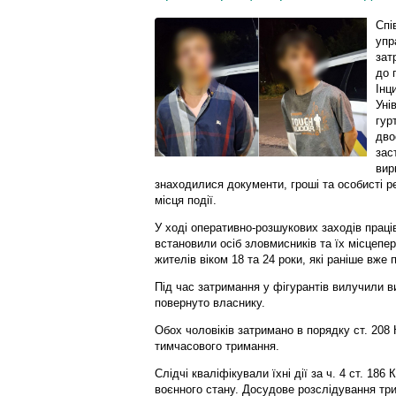
Спі
упр
зат
до 
Інц
Уні
гур
дво
зас
вир
знаходилися документи, гроші та особисті ре
місця події.
У ході оперативно-розшукових заходів праці
встановили осіб зловмисників та їх місцеп
жителів віком 18 та 24 роки, які раніше вже
Під час затримання у фігурантів вилучили ви
повернуто власнику.
Обох чоловіків затримано в порядку ст. 208
тимчасового тримання.
Слідчі кваліфікували їхні дії за ч. 4 ст. 18
воєнного стану. Досудове розслідування три