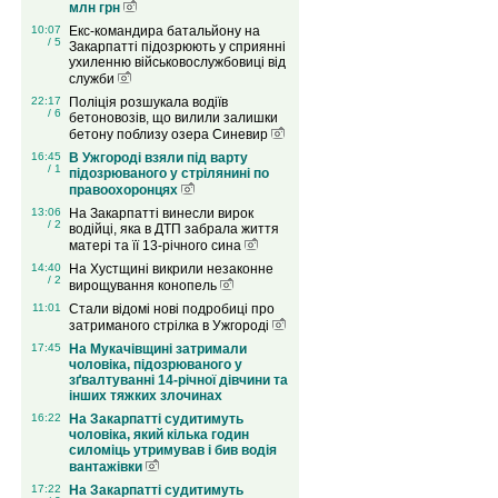
млн грн
10:07
Екс-командира батальйону на
/ 5
Закарпатті підозрюють у сприянні
ухиленню військовослужбовиці від
служби
22:17
Поліція розшукала водіїв
/ 6
бетоновозів, що вилили залишки
бетону поблизу озера Синевир
16:45
В Ужгороді взяли під варту
/ 1
підозрюваного у стрілянині по
правоохоронцях
13:06
На Закарпатті винесли вирок
/ 2
водійці, яка в ДТП забрала життя
матері та її 13-річного сина
14:40
На Хустщині викрили незаконне
/ 2
вирощування конопель
11:01
Стали відомі нові подробиці про
затриманого стрілка в Ужгороді
17:45
На Мукачівщині затримали
чоловіка, підозрюваного у
зґвалтуванні 14-річної дівчини та
інших тяжких злочинах
16:22
На Закарпатті судитимуть
чоловіка, який кілька годин
силоміць утримував і бив водія
вантажівки
17:22
На Закарпатті судитимуть