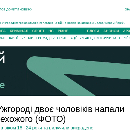
ПОВІДОМИТИ НОВИНУ
ОН
Інструктора районного ТЦК на Закарпатті судитимуть за обвинуваченням у катув...
В Ужгороді попрощаються із полеглим на війні з росією захисником Володимиром Йор�...
В Ужгороді 5 серпня попрощаються із захисником Богданом Югасом, який два роки �...
УРА
КРИМІНАЛ
СПОРТ
НС
РІЗНЕ
БЛОГИ
АНОНСИ
АРХ
Підтвердили загибель захисника із Нанкова на Хустщині Юліана Гербея (ФОТО)[/gree...
ЗМІ
ПАРТІЇ
БРЕНДИ
ГРОМАДСЬКІ ОРГАНІЗАЦІЇ
УКРАЇНЦІ СЛОВАЧЧИНИ
ГЕРОЇ
На війні з рф поліг військовий з Виноградова Ігнат Роздяловський (ФОТО)...
На Хустщині внаслідок ДТП за участі трьох авто постраждали 13 людей (ФОТО)...
Інструктора районного ТЦК на Закарпатті судитимуть за обвинувачен...
Ужгороді двоє чоловіків напали
рехожого (ФОТО)
 віком 18 і 24 роки та вилучили викрадене.