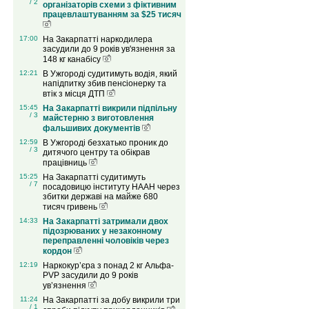
/ 2
організаторів схеми з фіктивним
працевлаштуванням за $25 тисяч
17:00
На Закарпатті наркодилера
засудили до 9 років ув'язнення за
148 кг канабісу
12:21
В Ужгороді судитимуть водія, який
напідпитку збив пенсіонерку та
втік з місця ДТП
15:45
На Закарпатті викрили підпільну
/ 3
майстерню з виготовлення
фальшивих документів
12:59
В Ужгороді безхатько проник до
/ 3
дитячого центру та обікрав
працівниць
15:25
На Закарпатті судитимуть
/ 7
посадовицю інституту НААН через
збитки державі на майже 680
тисяч гривень
14:33
На Закарпатті затримали двох
підозрюваних у незаконному
переправленні чоловіків через
кордон
12:19
Наркокур’єра з понад 2 кг Альфа-
PVP засудили до 9 років
ув’язнення
11:24
На Закарпатті за добу викрили три
/ 1