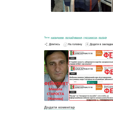
Теги:
нападники
,
пограбування
,
гуртожиток
,
поліція
Ділитись
На головну
Додати в закладк
Додати коментар