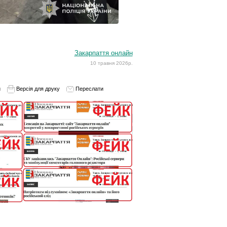
Закарпаття онлайн
10 травня 2026р.
и
Версія для друку
Переслати