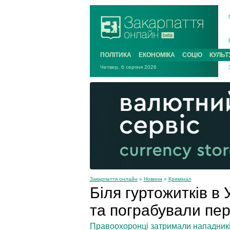
ПОЛІТИКА
ЕКОНОМІКА
СОЦІО
КУЛЬТ
Четвер, 6 серпня 2026
Закарпаття онлайн
»
Новини
»
Кримінал
Біля гуртожитків в 
та пограбували пе
Правоохоронці затримали нападників