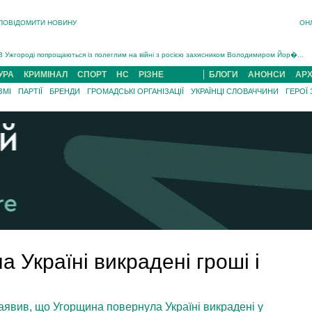
ПОВІДОМИТИ НОВИНУ
ОН
Інструктора районного ТЦК на Закарпатті судитимуть за обвинуваченням у катув...
В Ужгороді попрощаються із полеглим на війні з росією захисником Володимиром Йор�...
В Ужгороді 5 серпня попрощаються із захисником Богданом Югасом, який два роки �...
УРА
КРИМІНАЛ
СПОРТ
НС
РІЗНЕ
БЛОГИ
АНОНСИ
АРХ
Підтвердили загибель захисника із Нанкова на Хустщині Юліана Гербея (ФОТО)[/gree...
ЗМІ
ПАРТІЇ
БРЕНДИ
ГРОМАДСЬКІ ОРГАНІЗАЦІЇ
УКРАЇНЦІ СЛОВАЧЧИНИ
ГЕРОЇ
На війні з рф поліг військовий з Виноградова Ігнат Роздяловський (ФОТО)...
На Хустщині внаслідок ДТП за участі трьох авто постраждали 13 людей (ФОТО)...
Інструктора районного ТЦК на Закарпатті судитимуть за обвинувачен...
 Україні викрадені гроші і
явив, що Угорщина повернула Україні викрадені у