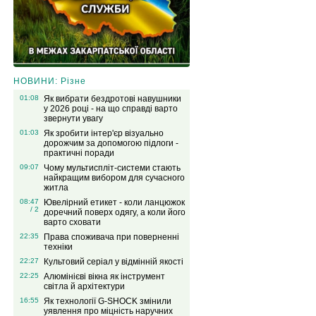
НОВИНИ: Різне
01:08
Як вибрати бездротові навушники
у 2026 році - на що справді варто
звернути увагу
01:03
Як зробити інтер'єр візуально
дорожчим за допомогою підлоги -
практичні поради
09:07
Чому мультиспліт-системи стають
найкращим вибором для сучасного
житла
08:47
Ювелірний етикет - коли ланцюжок
/ 2
доречний поверх одягу, а коли його
варто сховати
22:35
Права споживача при поверненні
техніки
22:27
Культовий серіал у відмінній якості
22:25
Алюмінієві вікна як інструмент
світла й архітектури
16:55
Як технології G-SHOCK змінили
уявлення про міцність наручних