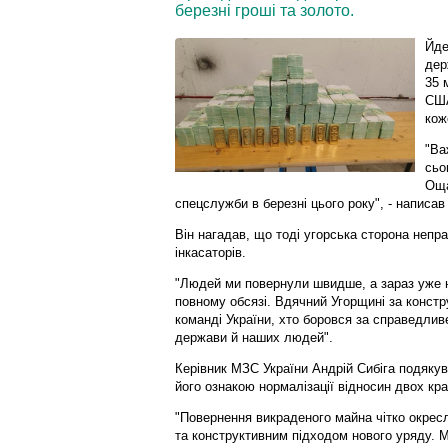
березні гроші та золото.
Йде
дер
35 
США
кож
"Ва
сьо
Оща
спецслужби в березні цього року", - написав
Він нагадав, що тоді угорська сторона непр
інкасаторів.
"Людей ми повернули швидше, а зараз уже на 
повному обсязі. Вдячний Угорщині за констру
команді України, хто боровся за справедлив
держави й наших людей".
Керівник МЗС України Андрій Сибіга подякува
його ознакою нормалізації відносин двох краї
"Повернення викраденого майна чітко окре
та конструктивним підходом нового уряду. М