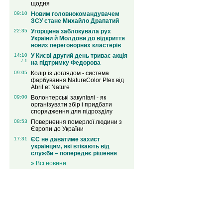
щодня
09:10
Новим головнокомандувачем
ЗСУ стане Михайло Драпатий
22:35
Угорщина заблокувала рух
України й Молдови до відкриття
нових переговорних кластерів
14:10
У Києві другий день триває акція
/ 1
на підтримку Федорова
09:05
Колір із доглядом - система
фарбування NatureColor Plex від
Abril et Nature
09:00
Волонтерські закупівлі - як
організувати збір і придбати
спорядження для підрозділу
08:53
Повернення померлої людини з
Європи до України
17:31
ЄС не даватиме захист
українцям, які втікають від
служби – попереднє рішення
» Всі новини