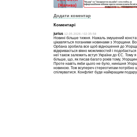
Додати коментар
Коментарі
jurius
12.05.2026 / 02:35:58
Новині більше тижня. Нажаль змушений констат
цікавляться поганими новинами з Угорщини. Вон
Орбана зробила все щоб відношення до Угорщи
відкривається вікно можливостей і подобається ч
неї також залежить вступ України до ЄС. Тому я 
більше, що, як писав багато років тому, Угорщин
Проте навіть якби цього не було, нинішня Угор
новиною. Тож всупереч стереотипам потрібно шу
спілкуватися. Конфлікт буде найкращим подару