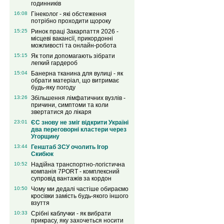
годинників
16:08
Гінеколог - які обстеження
потрібно проходити щороку
15:25
Ринок праці Закарпаття 2026 -
місцеві вакансії, прикордонні
можливості та онлайн-робота
15:15
Як топи допомагають зібрати
легкий гардероб
15:04
Банерна тканина для вулиці - як
обрати матеріал, що витримає
будь-яку погоду
13:26
Збільшення лімфатичних вузлів -
причини, симптоми та коли
звертатися до лікаря
23:01
ЄС знову не зміг відкрити Україні
два переговорні кластери через
Угорщину
13:44
Генштаб ЗСУ очолить Ігор
Скибюк
10:52
Надійна транспортно-логістична
компанія 7PORT - комплексний
супровід вантажів за кордон
10:50
Чому ми дедалі частіше обираємо
кросівки замість будь-якого іншого
взуття
10:33
Срібні каблучки - як вибрати
прикрасу, яку захочеться носити