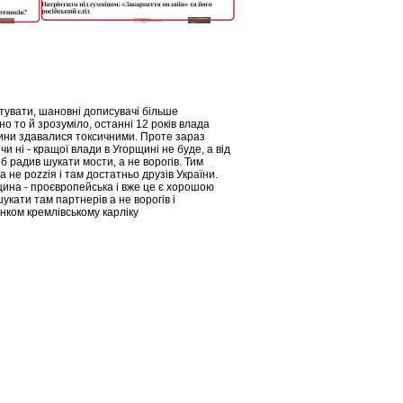
увати, шановні дописувачі більше
о то й зрозуміло, останні 12 років влада
ни здавалися токсичними. Проте зараз
и ні - кращої влади в Угорщині не буде, а від
б радив шукати мости, а не ворогів. Тим
а не роzzія і там достатньо друзів України.
щина - проєвропейська і вже це є хорошою
кати там партнерів а не ворогів і
нком кремлівському карліку