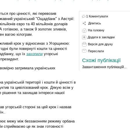
ться про цінності, які перевозив
1 Коментувати
жавний український "Ощадбанк" з Австрії:
Ділитись
мільйонів євро та 40 мільйонів доларів
 готівкою, а також 9 золотих зливків,
На головну
ен вагою кілограм.
Додати в закладки
жливий крок у відносинах з Угорщиною:
Версія для друку
годні були повернуті кошти та цінності
Переслати
дбанку, що їх
захопили
угорські
 президент.
Схожі публікації
Завантаження публікацій...
авомірно затримала українських
українській території і кошти й цінності в
ктив та цивілізований крок. Дякую всім у
е рішення та захищав інтереси нашої
в угорській стороні за цей крок і назвав
н..
слює межу між беззаконням режиму орбана
и сприймаємо це як знак готовності