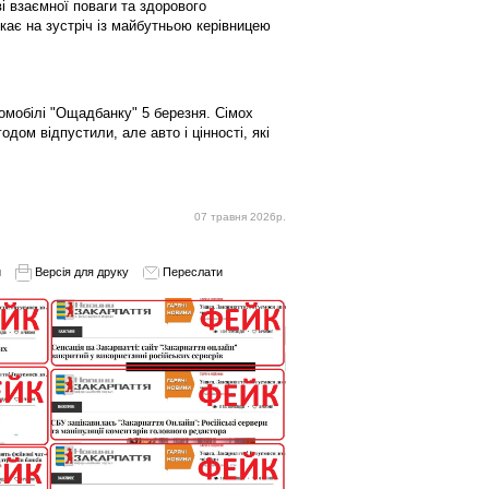
і взаємної поваги та здорового
екає на зустріч із майбутньою керівницею
омобілі "Ощадбанку" 5 березня. Сімох
годом відпустили, але авто і цінності, які
07 травня 2026р.
и
Версія для друку
Переслати