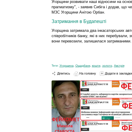
Угорщини розвивати наші відносини на основ
прагматизму", - заявив Сибіга і додав, що ч
МЗС Угорщини Анітою Орбан.
Затримання в Будапешті
Угорщина затримала два інкасаторських авт
співробітників банку, які в них перебували, з
вони перевозили, залишилася затриманими.
Теги:
Угорщина
,
Ощадбанк
,
кошти
,
золото
,
Австрія
Ділитись
На головну
Додати в закладк