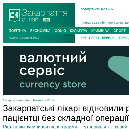
ПОВІДОМИТИ НОВИНУ
На війні загинув 26-річний військо
Інструктора районного ТЦК на Зак
В Ужгороді попрощаються із полег
ПОЛІТИКА
ЕКОНОМІКА
СОЦІО
КУЛЬТУРА
КРИМІНАЛ
СПОРТ
В Ужгороді 5 серпня попрощаються
Неділя, 9 серпня 2026
ЗМІ
ПАРТІЇ
БРЕНДИ
ГРОМАД
Підтвердили загибель захисника і
На війні з рф поліг військовий з 
На війні загинув 26-річний військо
Закарпаття онлайн
»
Новини
»
Соціо
Закарпатські лікарі відновили р
пацієнтці без складної операці
Ріст кістки зупинився після травми — утворився кістковий м