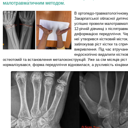
малотравматичним методом.
В ортопедо-травматологічному
Закарпатської обласної дитячої
успішно провели малотравмат
12-річній дівчинці з післятрав
деформацією передпліччя. Че
неї утворився кістковий місток
заблокував ріст кістки та сприч
викривлення. Під час втручанн
ендоскопічно видалили кістков
остеотомій та встановлення металоконструкцій. Уже за сім місяців ріст 
нормалізувався, форма передпліччя відновилася, а рухливість кінцівк