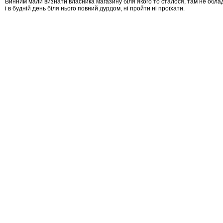
Винним мали визнати власника магазину біля якого то сталося, там не обла
і в будній день біля нього повний дурдом, ні пройти ні проїхати.