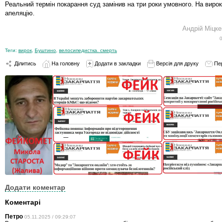
Реальний термін покарання суд замінив на три роки умовного. На виро
апеляцію.
Андрій Міцк
Теги:
вирок
,
Буштино
,
велосипедистка. смерть
Ділитись
На головну
Додати в закладки
Версія для друку
Пе
Додати коментар
Коментарі
Петро
05.11.2025 / 09:29:07