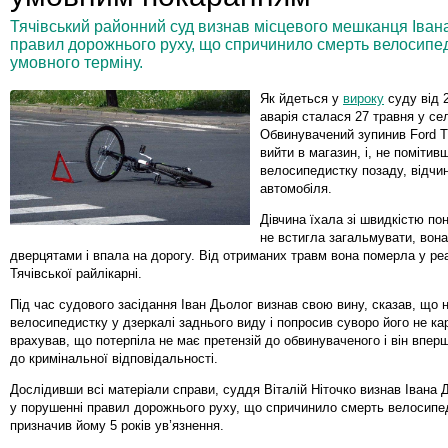
Тячівський районний суд визнав місцевого мешканця Іван
правил дорожнього руху, що спричинило смерть велосипеди
умовного терміну.
Як йдеться у
вироку
суду від 
аварія сталася 27 травня у с
Обвинувачений зупинив Ford T
вийти в магазин, і, не помітив
велосипедистку позаду, відчи
автомобіля.
Дівчина їхала зі швидкістю пон
не встигла загальмувати, вона
дверцятами і впала на дорогу. Від отриманих травм вона померла у реа
Тячівської райлікарні.
Під час судового засідання Іван Дьолог визнав свою вину, сказав, що 
велосипедистку у дзеркалі заднього виду і попросив суворо його не ка
врахував, що потерпіла не має претензій до обвинуваченого і він впер
до кримінальної відповідальності.
Дослідивши всі матеріали справи, суддя Віталій Ніточко визнав Івана
у порушенні правил дорожнього руху, що спричинило смерть велосипед
призначив йому 5 років ув’язнення.