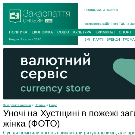
ПОВІДОМИТИ НОВИНУ
На війні загинув 26-річний військо
Інструктора районного ТЦК на Зак
В Ужгороді попрощаються із полег
ПОЛІТИКА
ЕКОНОМІКА
СОЦІО
КУЛЬТУРА
КРИМІНАЛ
СПОРТ
В Ужгороді 5 серпня попрощаються
Неділя, 9 серпня 2026
ЗМІ
ПАРТІЇ
БРЕНДИ
ГРОМАД
Підтвердили загибель захисника і
На війні з рф поліг військовий з 
На війні загинув 26-річний військо
Закарпаття онлайн
»
Новини
»
Соціо
Уночі на Хустщині в пожежі заг
жінка (ФОТО)
Сусіди помітили вогонь і викликали рятувальників, але в