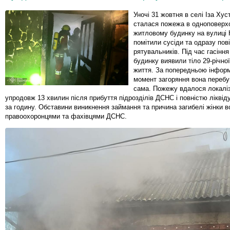
Уночі 31 жовтня в селі Іза Хус
сталася пожежа в одноповерх
житловому будинку на вулиці 
помітили сусіди та одразу по
рятувальників. Під час гасіння
будинку виявили тіло 29-річної
життя. За попередньою інформ
момент загоряння вона перебу
сама. Пожежу вдалося локалі
упродовж 13 хвилин після прибуття підрозділів ДСНС і повністю ліквід
за годину. Обставини виникнення займання та причина загибелі жінки
правоохоронцями та фахівцями ДСНС.