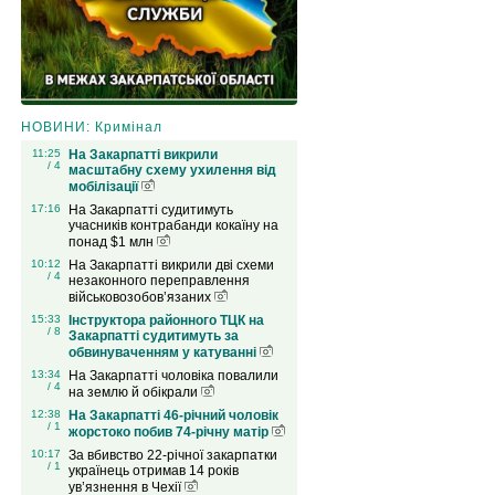
НОВИНИ: Кримінал
11:25
На Закарпатті викрили
/ 4
масштабну схему ухилення від
мобілізації
17:16
На Закарпатті судитимуть
учасників контрабанди кокаїну на
понад $1 млн
10:12
На Закарпатті викрили дві схеми
/ 4
незаконного переправлення
військовозобов’язаних
15:33
Інструктора районного ТЦК на
/ 8
Закарпатті судитимуть за
обвинуваченням у катуванні
13:34
На Закарпатті чоловіка повалили
/ 4
на землю й обікрали
12:38
На Закарпатті 46-річний чоловік
/ 1
жорстоко побив 74-річну матір
10:17
За вбивство 22-річної закарпатки
/ 1
українець отримав 14 років
ув’язнення в Чехії