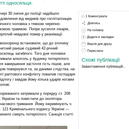
ті односельця.
чері 30 липня до поліції надійшло
1 Коментувати
ідомлення від медиків про госпіталізацію
Ділитись
річного чоловіка з тяжкою черепно-
ковою травмою. Попри зусилля лікарів,
На головну
ерпілий невдовзі помер у реанімації.
Додати в закладки
воохоронці встановили, що до злочину
Версія для друку
четний раніше судимий 42-річний
Переслати
оселець загиблого. Того дня чоловіки
пивали алкоголь у будинку потерпілого.
Схожі публікації
ля завершення застілля гість пішов, але
Завантаження публікацій...
дом повернувся та, за даними слідства, на
нті раптового конфлікту повалив господаря
підлогу і завдав йому кілька ударів ногами
голові.
озрюваного затримали у порядку ст. 208
 України та помістили до ізолятора
часового тримання. Йому інкримінують ч.
т. 121 Кримінального кодексу України —
нило смерть потерпілого. Санкція статті