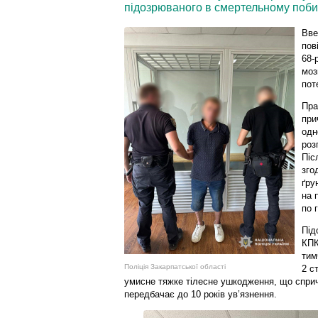
підозрюваного в смертельному побит
Вве
пов
68-
моз
пот
Пра
при
одн
роз
Піс
зго
ґру
на 
по 
Під
КПК
тим
Поліція Закарпатської області
2 с
умисне тяжке тілесне ушкодження, що спричи
передбачає до 10 років ув’язнення.