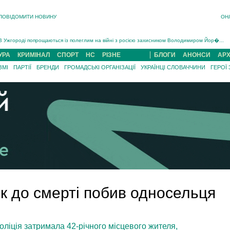
ПОВІДОМИТИ НОВИНУ
ОН
Інструктора районного ТЦК на Закарпатті судитимуть за обвинуваченням у катув...
В Ужгороді попрощаються із полеглим на війні з росією захисником Володимиром Йор�...
В Ужгороді 5 серпня попрощаються із захисником Богданом Югасом, який два роки �...
УРА
КРИМІНАЛ
СПОРТ
НС
РІЗНЕ
БЛОГИ
АНОНСИ
АРХ
Підтвердили загибель захисника із Нанкова на Хустщині Юліана Гербея (ФОТО)[/gree...
ЗМІ
ПАРТІЇ
БРЕНДИ
ГРОМАДСЬКІ ОРГАНІЗАЦІЇ
УКРАЇНЦІ СЛОВАЧЧИНИ
ГЕРОЇ
На війні з рф поліг військовий з Виноградова Ігнат Роздяловський (ФОТО)...
На Хустщині внаслідок ДТП за участі трьох авто постраждали 13 людей (ФОТО)...
Інструктора районного ТЦК на Закарпатті судитимуть за обвинувачен...
к до смерті побив односельця
оліція затримала 42-річного місцевого жителя,