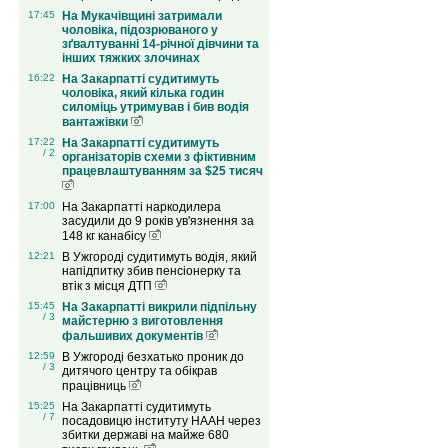
17:45
На Мукачівщині затримали
чоловіка, підозрюваного у
зґвалтуванні 14-річної дівчини та
інших тяжких злочинах
16:22
На Закарпатті судитимуть
чоловіка, який кілька годин
силоміць утримував і бив водія
вантажівки
17:22
На Закарпатті судитимуть
/ 2
організаторів схеми з фіктивним
працевлаштуванням за $25 тисяч
17:00
На Закарпатті наркодилера
засудили до 9 років ув'язнення за
148 кг канабісу
12:21
В Ужгороді судитимуть водія, який
напідпитку збив пенсіонерку та
втік з місця ДТП
15:45
На Закарпатті викрили підпільну
/ 3
майстерню з виготовлення
фальшивих документів
12:59
В Ужгороді безхатько проник до
/ 3
дитячого центру та обікрав
працівниць
15:25
На Закарпатті судитимуть
/ 7
посадовицю інституту НААН через
збитки державі на майже 680