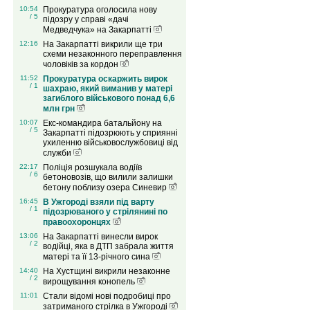
10:54
Прокуратура оголосила нову
/ 5
підозру у справі «дачі
Медведчука» на Закарпатті
12:16
На Закарпатті викрили ще три
схеми незаконного переправлення
чоловіків за кордон
11:52
Прокуратура оскаржить вирок
/ 1
шахраю, який виманив у матері
загиблого військового понад 6,6
млн грн
10:07
Екс-командира батальйону на
/ 5
Закарпатті підозрюють у сприянні
ухиленню військовослужбовиці від
служби
22:17
Поліція розшукала водіїв
/ 6
бетоновозів, що вилили залишки
бетону поблизу озера Синевир
16:45
В Ужгороді взяли під варту
/ 1
підозрюваного у стрілянині по
правоохоронцях
13:06
На Закарпатті винесли вирок
/ 2
водійці, яка в ДТП забрала життя
матері та її 13-річного сина
14:40
На Хустщині викрили незаконне
/ 2
вирощування конопель
11:01
Стали відомі нові подробиці про
затриманого стрілка в Ужгороді