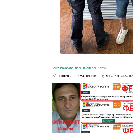
Теги:
Рокосово
,
поліція
,
смерть
,
злочин
Ділитись
На головну
Додати в закладк