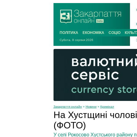
ПОЛІТИКА
ЕКОНОМІКА
СОЦІО
КУЛЬТ
Субота, 8 серпня 2026
Закарпаття онлайн
»
Новини
»
Кримінал
На Хустщині чолові
(ФОТО)
У селі Рокосово Хустського району п