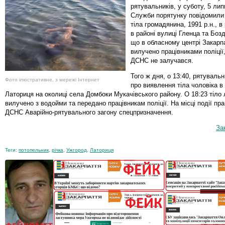
рятувальників, у суботу, 5 лип
Служби порятунку повідомили
тіла громадянина, 1991 р.н., в 
в районі вулиці Гленца та Боз
що в обласному центрі Закарпа
вилучено працівниками поліції,
ДСНС не залучався.
Того ж дня, о 13:40, рятуваль
Фото ілюстративне, з мережі Інтернет
про виявлення тіла чоловіка в 
Латориця на околиці села Домбоки Мукачівського району. О 18:23 тіло
вилучено з водойми та передано працівникам поліції. На місці події пр
ДСНС Аварійно-рятувального загону спецпризначення.
За
Теги:
потопельник
,
річка
,
Ужгород
,
Латориця