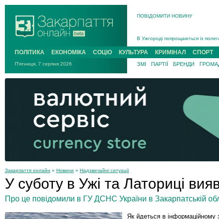
ПОВІДОМИТИ НОВИНУ
Інструктора районного ТЦК на Зак
В Ужгороді попрощаються із полег
В Ужгороді 5 серпня попрощаються
ПОЛІТИКА
ЕКОНОМІКА
СОЦІО
КУЛЬТУРА
КРИМІНАЛ
СПОРТ
Підтвердили загибель захисника і
П'ятниця, 7 серпня 2026
ЗМІ
ПАРТІЇ
БРЕНДИ
ГРОМАД
На війні з рф поліг військовий з 
На Хустщині внаслідок ДТП за уча
Інструктора районного ТЦК на Зак
Закарпаття онлайн
»
Новини
»
Надзвичайні ситуації
У суботу в Ужі та Латориці вия
Про це повідомили в ГУ ДСНС України в Закарпатській обл
Як йдеться в інформаційному 