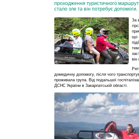
проходження туристичного маршруту 
стало зле та він потребує допомоги.
За 
гір
при
що 
під
тем
зас
він
Рят
домедичну допомогу, після чого транспортув
проживала група. Від подальшої госпіталізац
ДСНС України в Закарпатській області.