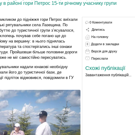
в районі гори Петрос 15-ти річному учаснику групи
викликом до підніжжя гори Петрос виїхали
0 Коментувати
ські рятувальники села Лазещина. По
Ділитись
буттю до туристичної групи з’ясувалося,
хлопець почував себе погано ще до
На головну
йому на вершину: в нього піднялась
Додати в закладки
пература та спостерігались інші ознаки
Версія для друку
туди. Пройшовши більше половини дороги
 вже не міг самостійно пересуватись.
Переслати
увальники надали юнакові необхідну
Схожі публікації
али його до туристичної бази, де
Завантаження публікацій...
ії підліток відмовився, повідомили в ГУ