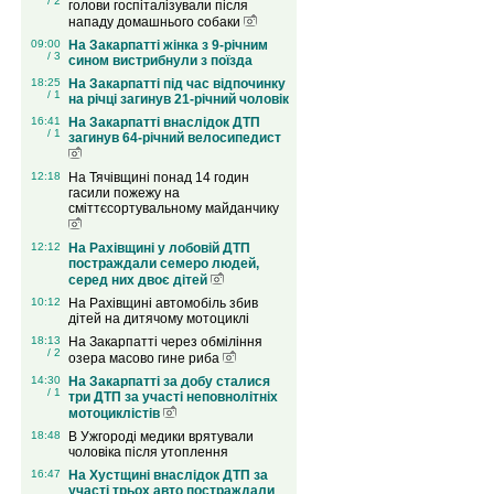
/ 2
голови госпіталізували після
нападу домашнього собаки
09:00
На Закарпатті жінка з 9-річним
/ 3
сином вистрибнули з поїзда
18:25
На Закарпатті під час відпочинку
/ 1
на річці загинув 21-річний чоловік
16:41
На Закарпатті внаслідок ДТП
/ 1
загинув 64-річний велосипедист
12:18
На Тячівщині понад 14 годин
гасили пожежу на
сміттєсортувальному майданчику
12:12
На Рахівщині у лобовій ДТП
постраждали семеро людей,
серед них двоє дітей
10:12
На Рахівщині автомобіль збив
дітей на дитячому мотоциклі
18:13
На Закарпатті через обміління
/ 2
озера масово гине риба
14:30
На Закарпатті за добу сталися
/ 1
три ДТП за участі неповнолітніх
мотоциклістів
18:48
В Ужгороді медики врятували
чоловіка після утоплення
16:47
На Хустщині внаслідок ДТП за
участі трьох авто постраждали