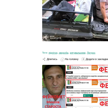
Теги:
підліток
,
хвороба
,
рятувальники
,
Петрос
Ділитись
На головну
Додати в закладк