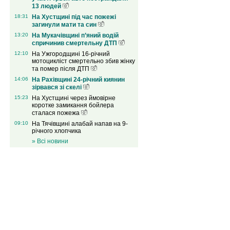
13 людей
18:31
На Хустщині під час пожежі
загинули мати та син
13:20
На Мукачівщині п’яний водій
спричинив смертельну ДТП
12:10
На Ужгородщині 16-річний
мотоцикліст смертельно збив жінку
та помер після ДТП
14:06
На Рахівщині 24-річний киянин
зірвався зі скелі
15:23
На Хустщині через ймовірне
коротке замикання бойлера
сталася пожежа
09:10
На Тячівщині алабай напав на 9-
річного хлопчика
» Всі новини