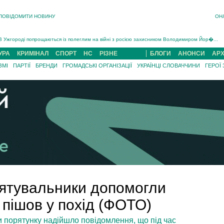
ПОВІДОМИТИ НОВИНУ
ОН
Інструктора районного ТЦК на Закарпатті судитимуть за обвинуваченням у катув...
В Ужгороді попрощаються із полеглим на війні з росією захисником Володимиром Йор�...
В Ужгороді 5 серпня попрощаються із захисником Богданом Югасом, який два роки �...
УРА
КРИМІНАЛ
СПОРТ
НС
РІЗНЕ
БЛОГИ
АНОНСИ
АРХ
Підтвердили загибель захисника із Нанкова на Хустщині Юліана Гербея (ФОТО)[/gree...
ЗМІ
ПАРТІЇ
БРЕНДИ
ГРОМАДСЬКІ ОРГАНІЗАЦІЇ
УКРАЇНЦІ СЛОВАЧЧИНИ
ГЕРОЇ
На війні з рф поліг військовий з Виноградова Ігнат Роздяловський (ФОТО)...
На Хустщині внаслідок ДТП за участі трьох авто постраждали 13 людей (ФОТО)...
Інструктора районного ТЦК на Закарпатті судитимуть за обвинувачен...
рятувальники допомогли
й пішов у похід (ФОТО)
и порятунку надійшло повідомлення, що під час