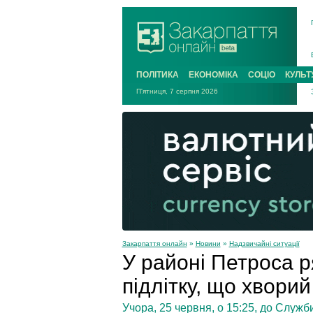
ПОЛІТИКА
ЕКОНОМІКА
СОЦІО
КУЛЬТ
П'ятниця, 7 серпня 2026
Закарпаття онлайн
»
Новини
»
Надзвичайні ситуації
У районі Петроса 
підлітку, що хвори
Учора, 25 червня, о 15:25, до Служб