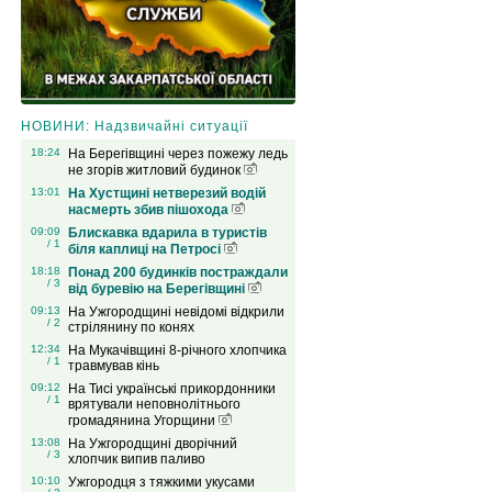
НОВИНИ: Надзвичайні ситуації
18:24
На Берегівщині через пожежу ледь
не згорів житловий будинок
13:01
На Хустщині нетверезий водій
насмерть збив пішохода
09:09
Блискавка вдарила в туристів
/ 1
біля каплиці на Петросі
18:18
Понад 200 будинків постраждали
/ 3
від буревію на Берегівщині
09:13
На Ужгородщині невідомі відкрили
/ 2
стрілянину по конях
12:34
На Мукачівщині 8-річного хлопчика
/ 1
травмував кінь
09:12
На Тисі українські прикордонники
/ 1
врятували неповнолітнього
громадянина Угорщини
13:08
На Ужгородщині дворічний
/ 3
хлопчик випив паливо
10:10
Ужгородця з тяжкими укусами