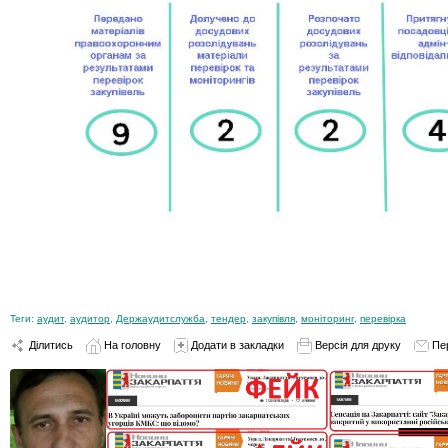
Теги:
аудит
,
аудитор
,
Держаудитслужба
,
тендер
,
закупівля
,
моніторинг
,
перевірка
Ділитись
На головну
Додати в закладки
Версія для друку
Пе