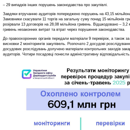
– 29 випадків інших порушень законодавства про закупівлі.
Завдяки втручанню аудиторів попереджено порушень на 43,15 мільйона
Замовники скасували 11 торгів на загальну суму понад 15 мільйонів гр
розірвали 13 договорів на 28,08 мільйона гривень. Відшкодовано – 3,2
гривень незаконних витрат та втрат через порушення законодавства.
До правоохоронних органів передали матеріали 9 перевірок, а також за
висновки 2 моніторингів закупівель. Розпочато 2 досудові розслідуванн
досудових розслідувань долучено матеріали контрольних заходів зака
аудиторів. Чотири посадовці понесли адміністративну відповідальність