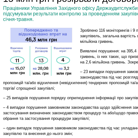
Працівники Управління Західного офісу Держаудитслужби 
підсумували результати контролю за проведенням закупіве
січня-травня.
Зроблено 116 моніторингів і 9 
закупівель, загальна вартість 
мільйона гривень.
Виявлені порушення: на 395,4
гривень, із них таких, що приз
на 2,6 мільйона гривень. Зокр
– 23 випадки порушення замо
законодавства під час розгля
пропозицій та/або відхилення (невідхилення) тендерних пропозицій та/а
торгів/ спрощеної закупівлі;
– 25 випадків порушення порядку оприлюднення інформації про закупі
– 4 випадки порушення замовником законодавства щодо здійснення зак
застосування визначених законодавством процедур та або/щодо право
обрання та застосування процедури закупівлі;
– один випадок порушення замовником законодавства під час укладан
закупівлю та внесення до нього змін;