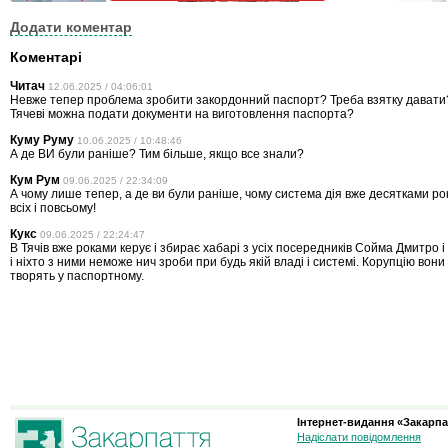
Додати коментар
Коментарі
Читач
12.06.2025 / 04:06:01
Невже тепер проблема зробити закордонний паспорт? Треба взятку давати
Тячеві можна подати документи на виготовлення паспорта?
Куму Руму
10.06.2025 / 10:48:46
А де ВИ були раніше? Тим більше, якщо все знали?
Кум Рум
09.06.2025 / 22:34:09
А чому лише тепер, а де ви були раніше, чому система дія вже десятками рок
всіх і повсьому!
Кукс
09.06.2025 / 22:24:47
В Тячів вже роками керує і збирає хабарі з усіх посередників Сойма Дмитро
і ніхто з ними неможе нич зроби при будь якій владі і системі. Корупцію вони
творять у паспортному.
Інтернет-видання «Закарпа
Надіслати повідомлення