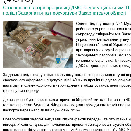
Оголошено підозри працівниці ДМС та двом цивільним. П
поліції Закарпаття та прокуратури Закарпатської області
Слідчі Відділу поліції № 1 Му
районного управління поліції 
супроводу співробітників Зака
управління Департаменту внут
Національної поліції України в
протиправну схему зі сприяння
закордонних паспортів. До зл
головна спеціалістка Тячівсько
ДМС та двоє цивільних громад
За даними слідства, у територіальному органі створювалися штучні п
своєчасного оформлення документів і 40-річна працівниця установи ви
налагодити схему «допомоги» громадянам в обхід установленої проце
грошову винагороду.
До незаконної діяльності також причетні 55-річний житель Тячева та 40
мешканець села Бедевля. Фігуранти обіцяли громадянам термінове ви
паспорта через «вплив на службових осіб».
Правоохоронці задокументували кілька фактів передачі та отримання н
вигоди. У ході слідчих дій поліцейські провели санкціоновані судом об
помешканнях фігурантів, а також у службовому приміщенні ГУ ДМС. У 