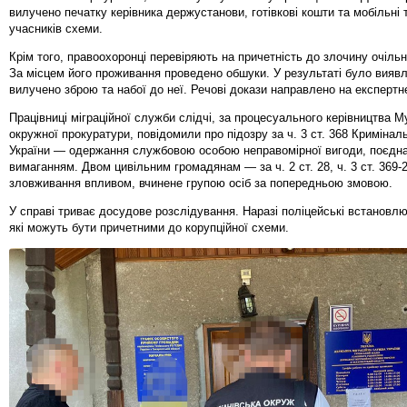
вилучено печатку керівника держустанови, готівкові кошти та мобільні
учасників схеми.
Крім того, правоохоронці перевіряють на причетність до злочину очільн
За місцем його проживання проведено обшуки. У результаті було виявл
вилучено зброю та набої до неї. Речові докази направлено на експертн
Працівниці міграційної служби слідчі, за процесуального керівництва М
окружної прокуратури, повідомили про підозру за ч. 3 ст. 368 Кримінал
України — одержання службовою особою неправомірної вигоди, поєднан
вимаганням. Двом цивільним громадянам — за ч. 2 ст. 28, ч. 3 ст. 369-
зловживання впливом, вчинене групою осіб за попередньою змовою.
У справі триває досудове розслідування. Наразі поліцейські встановлю
які можуть бути причетними до корупційної схеми.