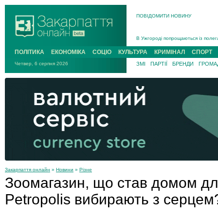
ПОВІДОМИТИ НОВИНУ
Інструктора районного ТЦК на Зак
В Ужгороді попрощаються із полег
В Ужгороді 5 серпня попрощаються
ПОЛІТИКА
ЕКОНОМІКА
СОЦІО
КУЛЬТУРА
КРИМІНАЛ
СПОРТ
Підтвердили загибель захисника і
Четвер, 6 серпня 2026
ЗМІ
ПАРТІЇ
БРЕНДИ
ГРОМАД
На війні з рф поліг військовий з 
На Хустщині внаслідок ДТП за уча
Інструктора районного ТЦК на Зак
Закарпаття онлайн
»
Новини
»
Різне
Зоомагазин, що став домом для
Petropolis вибирають з серцем