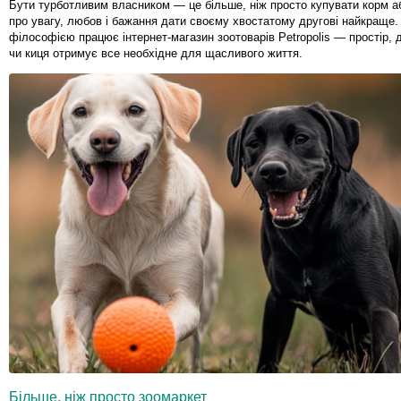
Бути турботливим власником — це більше, ніж просто купувати корм а
про увагу, любов і бажання дати своєму хвостатому другові найкраще.
філософією працює інтернет-магазин зоотоварів Petropolis — простір, 
чи киця отримує все необхідне для щасливого життя.
Більше, ніж просто зоомаркет