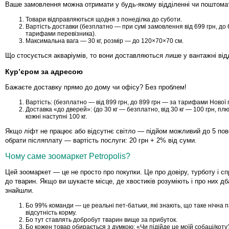
Ваше замовлення можна отримати у будь-якому відділенні чи поштомат
Товари відправляються щодня з понеділка до суботи.
Вартість доставки (безплатно — при сумі замовлення від 699 грн, до 
тарифами перевізника).
Максимальна вага — 30 кг, розмір — до 120×70×70 см.
Що стосується акваріумів, то вони доставляються лише у вантажні від
Кур’єром за адресою
Бажаєте доставку прямо до дому чи офісу? Без проблем!
Вартість: (безплатно — від 899 грн, до 899 грн — за тарифами Нової
Доставка «до дверей»: (до 30 кг — безплатно, від 30 кг — 100 грн, плю
кожні наступні 100 кг.
Якщо ліфт не працює або відсутнє світло — підйом можливий до 5 по
обрати післяплату — вартість послуги: 20 грн + 2% від суми.
Чому саме зоомаркет Petropolis?
Цей зоомаркет — це не просто про покупки. Це про довіру, турботу і 
до тварин. Якщо ви шукаєте місце, де хвостиків розуміють і про них д
знайшли.
Бо 99% команди — це реальні пет-батьки, які знають, що таке нічна п
відсутність корму.
Бо тут ставлять добробут тварин вище за прибуток.
Бо кожен товар обирається з думкою: «Чи підійде це моїй собаці/коту