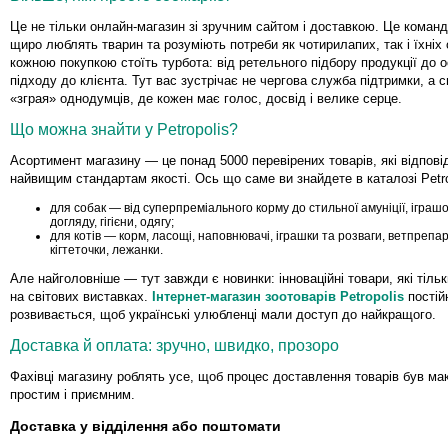
Це не тільки онлайн-магазин зі зручним сайтом і доставкою. Це команд
щиро люблять тварин та розуміють потреби як чотирилапих, так і їхніх о
кожною покупкою стоїть турбота: від ретельного підбору продукції до 
підходу до клієнта. Тут вас зустрічає не чергова служба підтримки, а 
«зграя» однодумців, де кожен має голос, досвід і велике серце.
Що можна знайти у Petropolis?
Асортимент магазину — це понад 5000 перевірених товарів, які відпов
найвищим стандартам якості. Ось що саме ви знайдете в каталозі Petro
для собак — від суперпреміального корму до стильної амуніції, іграшо
догляду, гігієни, одягу;
для котів — корм, ласощі, наповнювачі, іграшки та розваги, ветпрепа
кігтеточки, лежанки.
Але найголовніше — тут завжди є новинки: інноваційні товари, які тільк
на світових виставках.
Інтернет-магазин зоотоварів Petropolis
постій
розвивається, щоб українські улюбленці мали доступ до найкращого.
Доставка й оплата: зручно, швидко, прозоро
Фахівці магазину роблять усе, щоб процес доставлення товарів був м
простим і приємним.
Доставка у відділення або поштомати