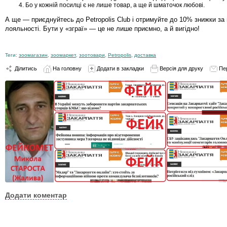
Бо у кожній посилці є не лише товар, а ще й шматочок любові.
А ще — приєднуйтесь до Petropolis Club і отримуйте до 10% знижки за
лояльності. Бути у «зграї» — це не лише приємно, а й вигідно!
Теги:
зоомагазин
,
зоомаркет
,
зоотовари
,
Petropolis
,
доставка
Ділитись
На головну
Додати в закладки
Версія для друку
Пе
Додати коментар